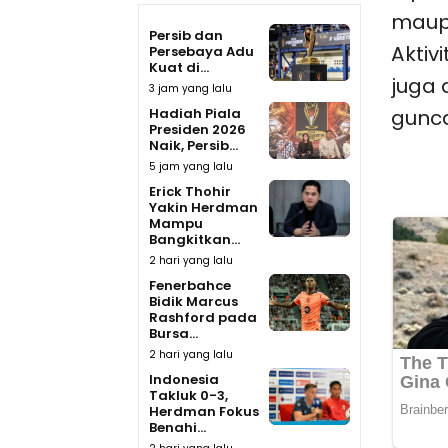
maupu
Persib dan
Aktiv
Persebaya Adu
Kuat di...
juga 
3 jam yang lalu
Hadiah Piala
gunc
Presiden 2026
Naik, Persib...
5 jam yang lalu
Erick Thohir
Yakin Herdman
Mampu
Bangkitkan...
2 hari yang lalu
Fenerbahce
Bidik Marcus
Rashford pada
Bursa...
2 hari yang lalu
Indonesia
Takluk 0-3,
Herdman Fokus
Benahi...