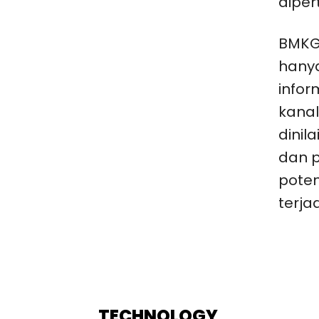
dipe
BMKG
hany
infor
kanal
dinil
dan p
poten
terja
TECHNOLOGY