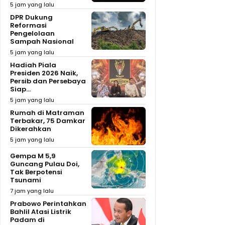
5 jam yang lalu
DPR Dukung
Reformasi
Pengelolaan
Sampah Nasional
5 jam yang lalu
Hadiah Piala
Presiden 2026 Naik,
Persib dan Persebaya
Siap...
5 jam yang lalu
Rumah di Matraman
Terbakar, 75 Damkar
Dikerahkan
5 jam yang lalu
Gempa M 5,9
Guncang Pulau Doi,
Tak Berpotensi
Tsunami
7 jam yang lalu
Prabowo Perintahkan
Bahlil Atasi Listrik
Padam di