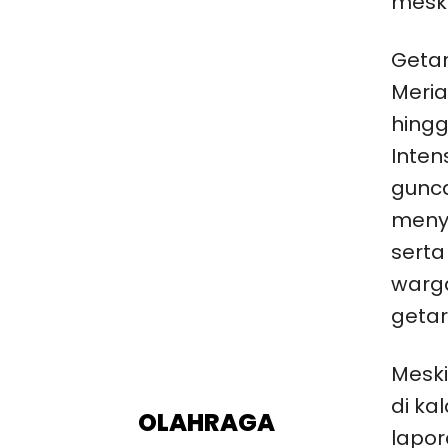
meski
Geta
Meria
hingg
Inten
gunca
menye
serta
warg
getar
Mesk
di ka
OLAHRAGA
lapo