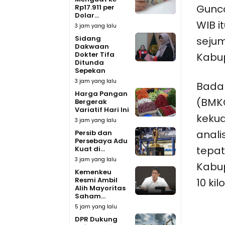
Gunca
Rp17.911 per
Dolar...
WIB i
3 jam yang lalu
Sidang
sejum
Dakwaan
Dokter Tifa
Kabup
Ditunda
Sepekan
3 jam yang lalu
Badan
Harga Pangan
(BMKG
Bergerak
Variatif Hari Ini
kekua
3 jam yang lalu
anali
Persib dan
Persebaya Adu
tepat
Kuat di...
3 jam yang lalu
Kabu
Kemenkeu
Resmi Ambil
10 kil
Alih Mayoritas
Saham...
5 jam yang lalu
DPR Dukung