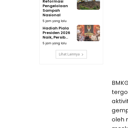
Reformasi
Pengelolaan
Sampah
Nasional
5 jam yang lalu
Hadiah Piala
Presiden 2026
Naik, Persib...
5 jam yang lalu
Lihat Lainnya
BMKG 
tergo
aktivi
gempa
oleh 