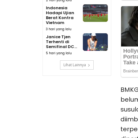
2 hari yang lalu
Indonesia
Hadapi Ujian
Berat Kontra
Vietnam
3 hari yang lalu
Janice Tjen
Terhenti di
Semifinal DC...
5 hari yang lalu
Lihat Lainnya
BMKG 
belum
susul
diim
terpe