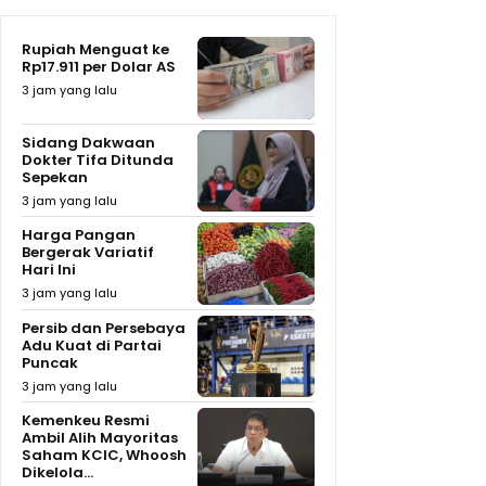
Rupiah Menguat ke
Rp17.911 per Dolar AS
3 jam yang lalu
Sidang Dakwaan
Dokter Tifa Ditunda
Sepekan
3 jam yang lalu
Harga Pangan
Bergerak Variatif
Hari Ini
3 jam yang lalu
Persib dan Persebaya
Adu Kuat di Partai
Puncak
3 jam yang lalu
Kemenkeu Resmi
Ambil Alih Mayoritas
Saham KCIC, Whoosh
Dikelola...