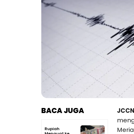
BACA JUGA
JCCN
meng
Meria
Rupiah
Menguat ke