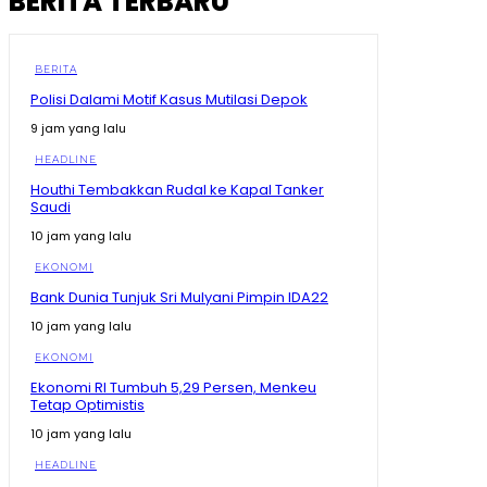
BERITA TERBARU
BERITA
Polisi Dalami Motif Kasus Mutilasi Depok
9 jam yang lalu
HEADLINE
Houthi Tembakkan Rudal ke Kapal Tanker
Saudi
10 jam yang lalu
EKONOMI
Bank Dunia Tunjuk Sri Mulyani Pimpin IDA22
10 jam yang lalu
EKONOMI
Ekonomi RI Tumbuh 5,29 Persen, Menkeu
Tetap Optimistis
10 jam yang lalu
HEADLINE