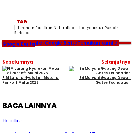
TAG
Herdman Pastikan Naturalisasi Hanya untuk Pemain
Berkelas
Temukan kami di Google Berita
Temukan kami di
Google Berita
Sebelumnya
Selanjutnya
FIM Larang Nyalakan Motor di
Sri Mulyani Gabung Dewan
Run-off Mulai 2026
Gates Foundation
BACA LAINNYA
Headline