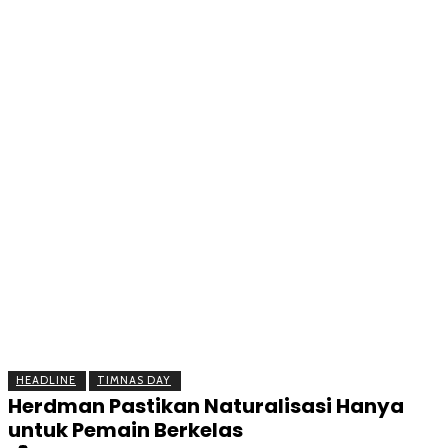
BERITA
OLAHRAGA
EKONOMI
KESEHATAN
INTE
HEADLINE
TIMNAS DAY
Herdman Pastikan Naturalisasi Hanya
untuk Pemain Berkelas