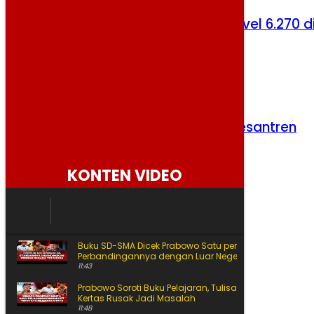
Sesi I Berakhir Positif, IHSG Naik ke Level 6.270 d
Tengah Pelemahan Rupiah
Selasa, 4 Agustus 2026
Pemerintah Bangun 10.000 MCK di Pesantren
Rabu, 5 Agustus 2026
KONTEN VIDEO
Buku SD-SMA Dicek Prabowo Satu per Satu, Begini
Perbandingannya dengan Luar Negeri
11:43
Prabowo Soroti Buku Pelajaran, Tulisan Kecil hingga
Kertas Rusak Jadi Masalah
11:48