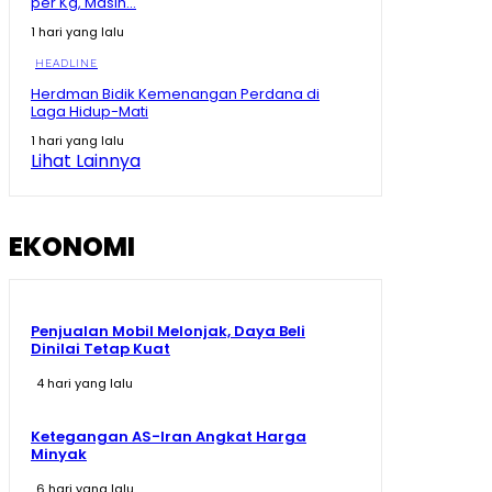
per Kg, Masih...
Momen Prabowo Halau Mikrofon Peneliti BRIN Saat
1 hari yang lalu
Pamer Teknologi Nuklir Indonesia
08:44
HEADLINE
Herdman Bidik Kemenangan Perdana di
Pecah Rekor Lagi! Sherly Bawa Maluku Utara Tetap
Laga Hidup-Mati
Jadi Raja Pertumbuhan Ekonomi Indonesia!
11:01
1 hari yang lalu
Lihat Lainnya
Momen Prabowo Teguk Air Olahan BRIN! Celetuk:
Kalau Bu Mega Minum, Masa Prabowo Tidak
09:05
EKONOMI
Penjualan Mobil Melonjak, Daya Beli
Dinilai Tetap Kuat
4 hari yang lalu
Ketegangan AS-Iran Angkat Harga
Minyak
6 hari yang lalu