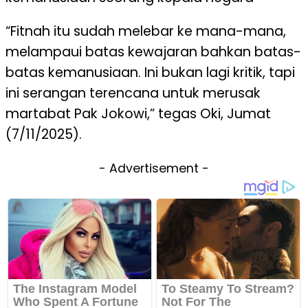
“Fitnah
itu
sudah
melebar
ke
mana-mana,
melampaui
batas
kewajaran
bahkan
batas-
batas
kemanusiaan
.
Ini
bukan
lagi
kritik, tapi
ini
serangan
terencana
untuk
merusak
martabat
Pak Jokowi
,”
tegas
Oki
, Jumat
(7/11/2025).
- Advertisement -