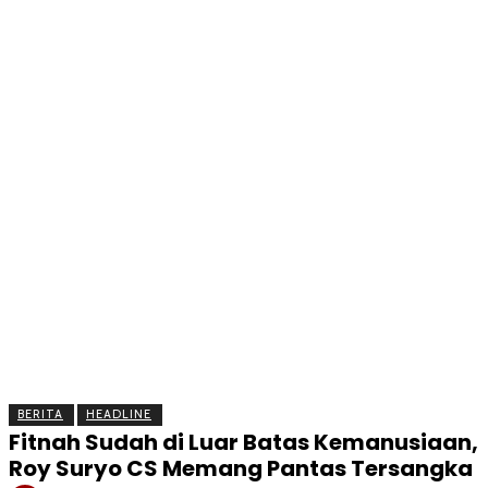
BERITA
OLAHRAGA
EKONOMI
KESEHATAN
INTE
BERITA
HEADLINE
Fitnah Sudah di Luar Batas Kemanusiaan,
Roy Suryo CS Memang Pantas Tersangka