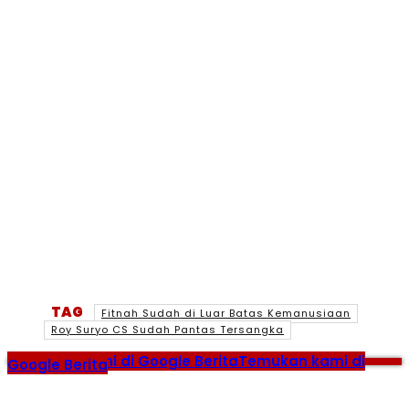
TAG
Fitnah Sudah di Luar Batas Kemanusiaan
Roy Suryo CS Sudah Pantas Tersangka
Temukan kami di Google Berita
Temukan kami di
Google Berita