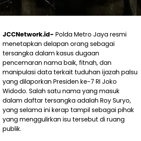
JCCNetwork.id-
Polda
Metro Jaya
resmi
menetapkan
delapan
orang
sebagai
tersangka
dalam
kasus
dugaan
pencemaran
nama
baik
, fitnah, dan
manipulasi
data
terkait
tuduhan
ijazah
palsu
yang
dilaporkan
Presiden
ke-7 RI Joko
Widodo. Salah
satu
nama
yang
masuk
dalam
daftar
tersangka
adalah
Roy
Suryo
,
yang
selama
ini
kerap
tampil
sebagai
pihak
yang
menggulirkan
isu
tersebut
di
ruang
publik
.