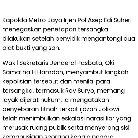
Kapolda
Metro Jaya
Irjen
Pol
Asep
Edi
Suheri
menegaskan
penetapan
tersangka
dilakukan
setelah
penyidik
mengantongi
dua
alat
bukti
yang
sah
.
Wakil Sekretaris
Jenderal
Pasbata
, Oki
Samatha H Hamdan
,
menyambut
langkah
kepolisian
tersebut
dan
menilai
para
tersangka
,
termasuk
Roy
Suryo
,
memang
layak
dijerat
hukum
.
Ia
mengatakan
penyebaran
fitnah
terkait
ijazah Jokowi
telah
menimbulkan
eskalasi
narasi
liar yang
merusak
ruang
publik
serta
menyerang
sisi
kemanusiaan
seorang
kepala
negara