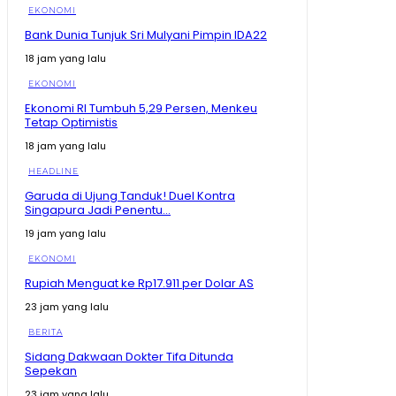
EKONOMI
Bank Dunia Tunjuk Sri Mulyani Pimpin IDA22
18 jam yang lalu
EKONOMI
Ekonomi RI Tumbuh 5,29 Persen, Menkeu
Tetap Optimistis
18 jam yang lalu
HEADLINE
Garuda di Ujung Tanduk! Duel Kontra
Singapura Jadi Penentu...
19 jam yang lalu
EKONOMI
Rupiah Menguat ke Rp17.911 per Dolar AS
23 jam yang lalu
BERITA
Sidang Dakwaan Dokter Tifa Ditunda
Sepekan
23 jam yang lalu