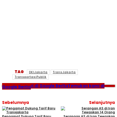
TAG
DKIJakarta
TransJakarta
TransportasiPublik
Temukan kami di Google Berita
Temukan kami di
Google Berita
Sebelumnya
Selanjutnya
Pengamat Dukung Tarif Baru
Serangan AS di Iran Tewaskan