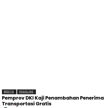
BERITA
OLAHRAGA
EKONOMI
KESEHATAN
INTE
BERITA
HEADLINE
Pemprov DKI Kaji Penambahan Penerima
Transportasi Gratis