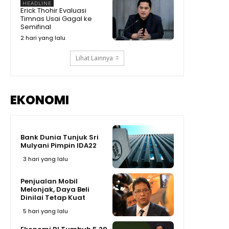
HEADLINE
Mana?
Erick Thohir Evaluasi
Kenapa Prabowo Sampai
Timnas Usai Gagal ke
Kumpulkan Buku Pelajaran
Semifinal
Asean? #shorts #trending
02:15
2 hari yang lalu
Lihat Lainnya
EKONOMI
Bank Dunia Tunjuk Sri
Mulyani Pimpin IDA22
3 hari yang lalu
Penjualan Mobil
Melonjak, Daya Beli
Dinilai Tetap Kuat
5 hari yang lalu