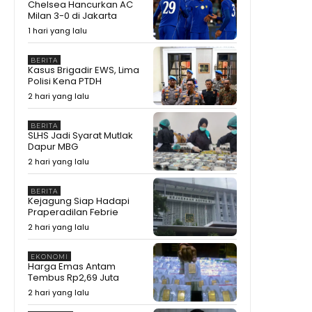
Chelsea Hancurkan AC
MK Soroti Batas Logika Politik
Milan 3-0 di Jakarta
11:10
1 hari yang lalu
Ahli Presiden Dicecar Hakim MK
Soal Arah APBN untuk Daerah
25:59
BERITA
Kasus Brigadir EWS, Lima
Polisi Kena PTDH
Ekonomi Melejit 34,17%, Tapi
Gubernur Sherly Tanya Apakah
2 hari yang lalu
Maatnya Sampai ke Rakyat?
12:37
Bikin Amran Salut! Banyak
BERITA
Maba Undip Ternyata Sudah
SLHS Jadi Syarat Mutlak
Jadi Bibit Pengusaha
15:02
Dapur MBG
2 hari yang lalu
Bagaimana Rasanya?
Prabowo Cicipi Kripik Ubi Ungu
di Stand BRIN
08:43
BERITA
Kejagung Siap Hadapi
Tak Disangka! Gegara dengar
Praperadilan Febrie
Curhat Mahasiswa, Mentan
2 hari yang lalu
Amran Langsung Telepon
09:22
Bulog
Mengapa Mentan Amran
EKONOMI
Sampai Bayari Kos Mahasiswa
Harga Emas Antam
2 Tahun? Awalnya Cuma
08:54
Tembus Rp2,69 Juta
Dengar Curhat Soal Beras
Prabowo Kumpulkan Buku
2 hari yang lalu
Pelajaran Asia Tenggara,
Kurikulum RI Mau Dibawa ke
11:19