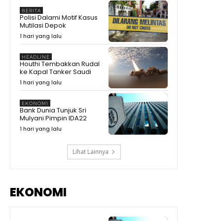
00:28
BERITA
Polisi Dalami Motif Kasus
KDM Ungkap Fakta Sudah
Mutilasi Depok
Dibantu Pulang, Malah Kembali
1 hari yang lalu
ke Tempat Hiburan Malam
00:37
#shorts #trending
Zulhas Singgung Sponsor
HEADLINE
Pilkada Habis Modal, Baliknya
Houthi Tembakkan Rudal
Minta Izin Tambang #shorts
01:21
ke Kapal Tanker Saudi
#trending
Zulhas Singgung Sponsor
1 hari yang lalu
Biayai Pilkada, Setelah Menang
Tagih Tambang
08:20
EKONOMI
Bank Dunia Tunjuk Sri
Prabowo Singgung Erick Thohir
Mulyani Pimpin IDA22
Soal Timnas Gagal ke
09:07
1 hari yang lalu
Lihat Lainnya
EKONOMI