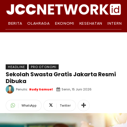
BERITA
OLAHRAGA
EKONOMI
KESEHATAN
INTERNA
HEADLINE
PRO OTONOMI
Sekolah Swasta Gratis Jakarta Resmi
Dibuka
Penulis:
Rudy Samuel
Senin, 15 Juni 2026
WhatsApp
Twitter