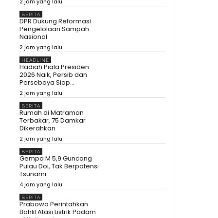
2 jam yang lalu
BERITA
DPR Dukung Reformasi
Pengelolaan Sampah
Nasional
2 jam yang lalu
HEADLINE
Hadiah Piala Presiden
2026 Naik, Persib dan
Persebaya Siap...
2 jam yang lalu
BERITA
Rumah di Matraman
Terbakar, 75 Damkar
Dikerahkan
2 jam yang lalu
BERITA
Gempa M 5,9 Guncang
Pulau Doi, Tak Berpotensi
Tsunami
4 jam yang lalu
BERITA
Prabowo Perintahkan
Bahlil Atasi Listrik Padam