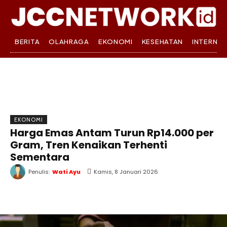
BERITA
OLAHRAGA
EKONOMI
KESEHATAN
INTERNA
EKONOMI
Harga Emas Antam Turun Rp14.000 per
Gram, Tren Kenaikan Terhenti
Sementara
Penulis:
Wati Ayu
Kamis, 8 Januari 2026
WhatsApp
Twitter
Facebook
T