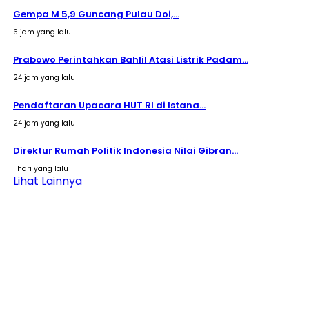
Gempa M 5,9 Guncang Pulau Doi,...
6 jam yang lalu
Prabowo Perintahkan Bahlil Atasi Listrik Padam...
24 jam yang lalu
Pendaftaran Upacara HUT RI di Istana...
24 jam yang lalu
Direktur Rumah Politik Indonesia Nilai Gibran...
1 hari yang lalu
Lihat Lainnya