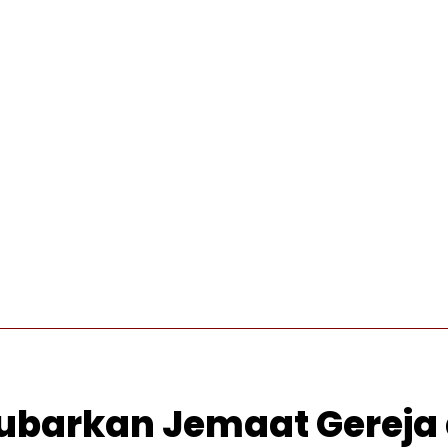
INTERNASIONAL
PRO OTONOMI
VIDEO
WISATA
Bubarkan Jemaat Gereja 