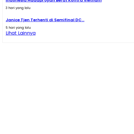
Indonesia Hadapi Ujian Berat Kontra Vietnam
3 hari yang lalu
Janice Tjen Terhenti di Semifinal DC...
5 hari yang lalu
Lihat Lainnya