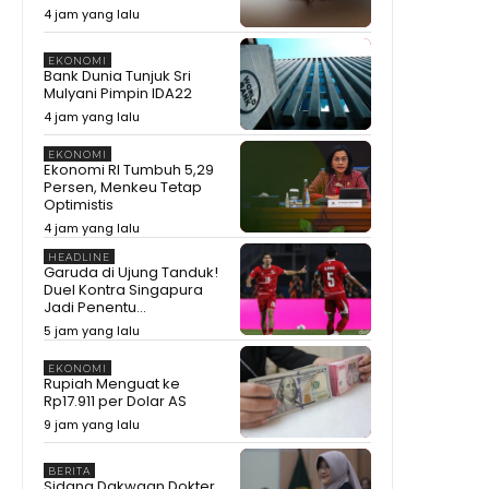
4 jam yang lalu
EKONOMI
Bank Dunia Tunjuk Sri
Mulyani Pimpin IDA22
4 jam yang lalu
EKONOMI
Ekonomi RI Tumbuh 5,29
Persen, Menkeu Tetap
Optimistis
4 jam yang lalu
HEADLINE
Garuda di Ujung Tanduk!
Duel Kontra Singapura
Jadi Penentu...
5 jam yang lalu
EKONOMI
Rupiah Menguat ke
Rp17.911 per Dolar AS
9 jam yang lalu
BERITA
Sidang Dakwaan Dokter