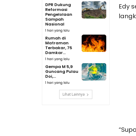
DPR Dukung
Edy 
Reformasi
Pengelolaan
langk
Sampah
Nasional
1 hari yang lalu
Rumah di
Matraman
Terbakar, 75
Damkar...
1 hari yang lalu
Gempa M 5,9
Guncang Pulau
Doi,...
1 hari yang lalu
Lihat Lainnya
“Supa