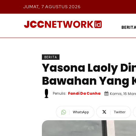
JUMAT, 7 AGUSTUS 2026
BERIT
BERITA
Yasona Laoly Di
Bawahan Yang K
Penulis:
Fandi Da Cunha
Kamis, 16 Mar
WhatsApp
Twitter