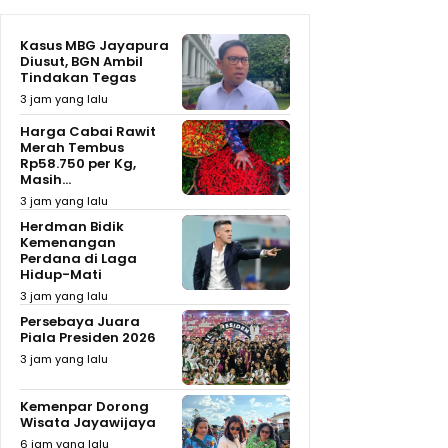
Kasus MBG Jayapura
Diusut, BGN Ambil
Tindakan Tegas
3 jam yang lalu
Harga Cabai Rawit
Merah Tembus
Rp58.750 per Kg,
Masih...
3 jam yang lalu
Herdman Bidik
Kemenangan
Perdana di Laga
Hidup-Mati
3 jam yang lalu
Persebaya Juara
Piala Presiden 2026
3 jam yang lalu
Kemenpar Dorong
Wisata Jayawijaya
6 jam yang lalu