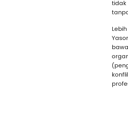
tidak
tanpa
Lebih
Yaso
bawa
organ
(peng
konfl
profes