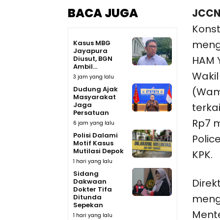
BACA JUGA
JCCN
Konst
menga
Kasus MBG
Jayapura
HAM 
Diusut, BGN
Ambil...
Wakil
3 jam yang lalu
Dudung Ajak
(Wam
Masyarakat
Jaga
terka
Persatuan
Rp7 m
6 jam yang lalu
Polisi Dalami
Polic
Motif Kasus
Mutilasi Depok
KPK.
1 hari yang lalu
Sidang
Direk
Dakwaan
Dokter Tifa
menga
Ditunda
Sepekan
Mente
1 hari yang lalu