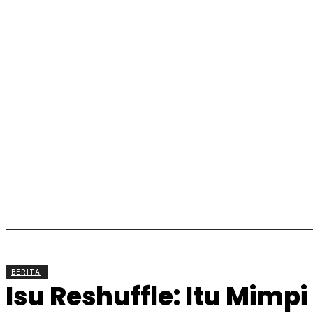
BERITA
OLAHRAGA
EKONOMI
KESEHATAN
BERITA
Isu Reshuffle: Itu Mim