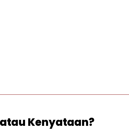
INTERNASIONAL
PRO OTONOMI
VIDEO
WISATA
pi atau Kenyataan?