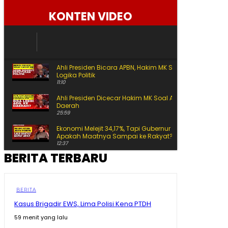
Rabu, 5 Agustus 2026
KONTEN VIDEO
Ahli Presiden Bicara APBN, Hakim MK Soroti Batas
Logika Politik
11:10
Ahli Presiden Dicecar Hakim MK Soal Arah APBN untuk
Daerah
25:59
Ekonomi Melejit 34,17%, Tapi Gubernur Sherly Tanya
Apakah Maatnya Sampai ke Rakyat?
12:37
BERITA TERBARU
Bikin Amran Salut! Banyak Maba Undip Ternyata
Sudah Jadi Bibit Pengusaha
15:02
Bagaimana Rasanya? Prabowo Cicipi Kripik Ubi Ungu
BERITA
di Stand BRIN
Kasus Brigadir EWS, Lima Polisi Kena PTDH
08:43
59 menit yang lalu
Tak Disangka! Gegara dengar Curhat Mahasiswa,
Mentan Amran Langsung Telepon Bulog