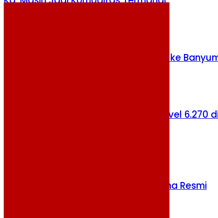
Kg, Masih Jadi Komoditas Termahal
Jumat, 7 Agustus 2026
BNPB Salurkan 27 Ribu Liter Air Bersih ke Banyu
Senin, 3 Agustus 2026
Sesi I Berakhir Positif, IHSG Naik ke Level 6.270 d
Tengah Pelemahan Rupiah
Selasa, 4 Agustus 2026
Pendaftaran Upacara HUT RI di Istana Resmi
Dibuka