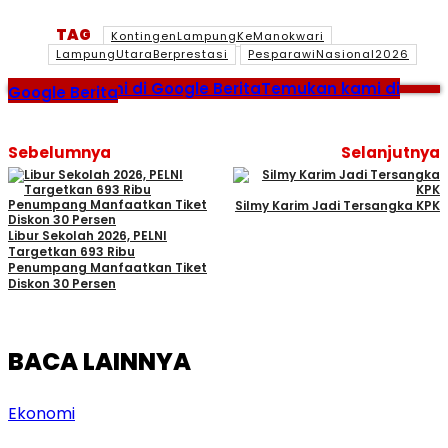
TAG
KontingenLampungKeManokwari
LampungUtaraBerprestasi
PesparawiNasional2026
Temukan kami di Google Berita
Temukan kami di
Google Berita
Sebelumnya
Selanjutnya
Silmy Karim Jadi Tersangka KPK
Libur Sekolah 2026, PELNI
Targetkan 693 Ribu
Penumpang Manfaatkan Tiket
Diskon 30 Persen
BACA LAINNYA
Ekonomi