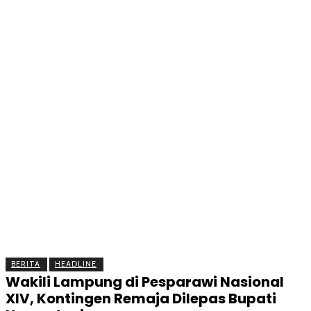
BERITA
OLAHRAGA
EKONOMI
KESEHATAN
INTE
BERITA
HEADLINE
Wakili Lampung di Pesparawi Nasional
XIV, Kontingen Remaja Dilepas Bupati