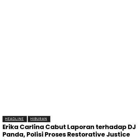
BERITA
OLAHRAGA
EKONOMI
KESEHATAN
INTE
HEADLINE
HIBURAN
Erika Carlina Cabut Laporan terhadap DJ
Panda, Polisi Proses Restorative Justice