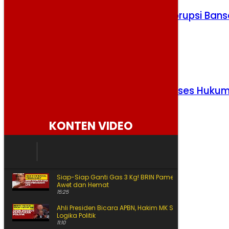
KPK Periksa Dua Tersangka Kasus Korupsi Bans
Beras PKH
Selasa, 4 Agustus 2026
Kasus Video SPG, Brian Berisiko Diproses Huku
Selasa, 4 Agustus 2026
KONTEN VIDEO
Siap-Siap Ganti Gas 3 Kg! BRIN Pamer Gas ANG, Lebih
Awet dan Hemat
15:25
Ahli Presiden Bicara APBN, Hakim MK Soroti Batas
Logika Politik
11:10