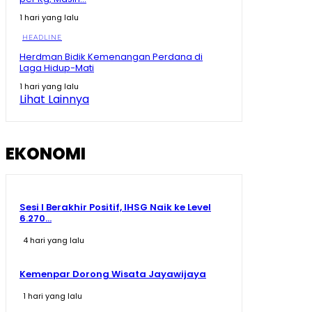
Detik-Detik Prabowo Uji Temuan Periset! Dibanting
1 hari yang lalu
hingga Diinjak
09:04
HEADLINE
Herdman Bidik Kemenangan Perdana di
Kepala BRIN Beberkan Pengembangan Teknologi
Laga Hidup-Mati
Nuklir RI di Hadapan Prabowo
13:35
1 hari yang lalu
Lihat Lainnya
Prabowo Blak-blakan! Kenyataan Pendidikan RI
Masih Kalah dari dari Negara Tetangga
08:46
EKONOMI
Sesi I Berakhir Positif, IHSG Naik ke Level
6.270...
4 hari yang lalu
Kemenpar Dorong Wisata Jayawijaya
1 hari yang lalu