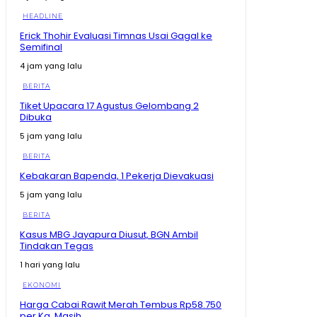
Asean? #shorts #trending
02:15
HEADLINE
Erick Thohir Evaluasi Timnas Usai Gagal ke
Maluku Utara Ekonominya Melejit, Rakyat Kebagian
Semifinal
Apa? #shorts #trending
01:16
4 jam yang lalu
Juara Se- Indonesia Angka Ekonomi Tumbuh Tajam,
BERITA
Tapi Rakyat Dapat Apa?
10:26
Tiket Upacara 17 Agustus Gelombang 2
Dibuka
Tegas! Menko Zulhas Ancam Tutup SPPG yang Nekat
Tak Beli Bahan di Kopdes
5 jam yang lalu
09:13
BERITA
Sherly Disentil! Nazlatan Berharap Jalan Cepat Beres
Berharap Tak Pakai Hilux lagi
Kebakaran Bapenda, 1 Pekerja Dievakuasi
08:13
5 jam yang lalu
Momen Prabowo Halau Mikrofon Peneliti BRIN Saat
Pamer Teknologi Nuklir Indonesia
BERITA
08:44
Kasus MBG Jayapura Diusut, BGN Ambil
Tindakan Tegas
Pecah Rekor Lagi! Sherly Bawa Maluku Utara Tetap
Jadi Raja Pertumbuhan Ekonomi Indonesia!
1 hari yang lalu
11:01
EKONOMI
Momen Prabowo Teguk Air Olahan BRIN! Celetuk:
Kalau Bu Mega Minum, Masa Prabowo Tidak
Harga Cabai Rawit Merah Tembus Rp58.750
09:05
per Kg, Masih...