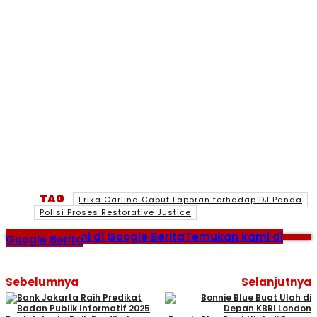
TAG
Erika Carlina Cabut Laporan terhadap DJ Panda
Polisi Proses Restorative Justice
Temukan kami di Google Berita
Temukan kami di
Google Berita
Sebelumnya
Selanjutnya