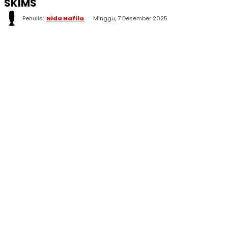
SKIMS
Penulis:
Nida Nafila
Minggu, 7 Desember 2025
WhatsApp
Twitter
Facebook
Telegram