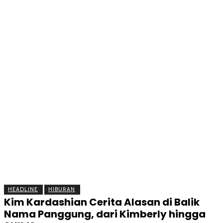
BERITA
OLAHRAGA
EKONOMI
KESEHATAN
INTE
HEADLINE
HIBURAN
Kim Kardashian Cerita Alasan di Balik
Nama Panggung, dari Kimberly hingga