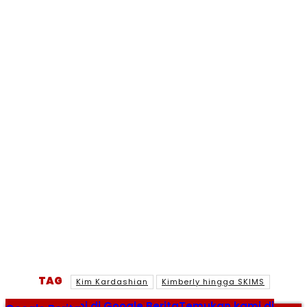
TAG
Kim Kardashian
Kimberly hingga SKIMS
Temukan kami di Google Berita
Temukan kami di