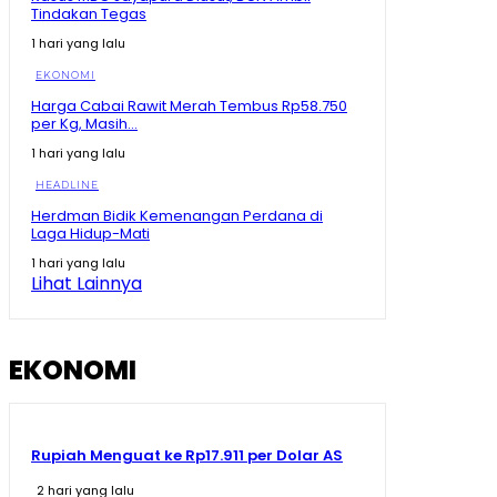
Tindakan Tegas
Tegas! Menko Zulhas Ancam Tutup SPPG yang Nekat
Tak Beli Bahan di Kopdes
1 hari yang lalu
09:13
EKONOMI
Sherly Disentil! Nazlatan Berharap Jalan Cepat Beres
Berharap Tak Pakai Hilux lagi
Harga Cabai Rawit Merah Tembus Rp58.750
08:13
per Kg, Masih...
Momen Prabowo Halau Mikrofon Peneliti BRIN Saat
1 hari yang lalu
Pamer Teknologi Nuklir Indonesia
08:44
HEADLINE
Herdman Bidik Kemenangan Perdana di
Pecah Rekor Lagi! Sherly Bawa Maluku Utara Tetap
Laga Hidup-Mati
Jadi Raja Pertumbuhan Ekonomi Indonesia!
11:01
1 hari yang lalu
Lihat Lainnya
Momen Prabowo Teguk Air Olahan BRIN! Celetuk:
Kalau Bu Mega Minum, Masa Prabowo Tidak
09:05
EKONOMI
Rupiah Menguat ke Rp17.911 per Dolar AS
2 hari yang lalu