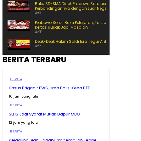
Buku SD-SMA Dicek Prabowo Satu per Satu, Begini
Perbandingannya dengan Luar Negeri
11:43
Prabowo Soroti Buku Pelajaran, Tulisan Kecil hingga
Kertas Rusak Jadi Masalah
11:48
Detik-Detik Hakim Saldi Isra Tegur Ahli Presiden
11:19
BERITA TERBARU
Siap-Siap Ganti Gas 3 Kg! BRIN Pamer Gas ANG, Lebih
Awet dan Hemat
15:25
Ahli Presiden Bicara APBN, Hakim MK Soroti Batas
BERITA
Logika Politik
Kasus Brigadir EWS, Lima Polisi Kena PTDH
11:10
10 jam yang lalu
Ahli Presiden Dicecar Hakim MK Soal Arah APBN untuk
Daerah
BERITA
25:59
SLHS Jadi Syarat Mutlak Dapur MBG
Ekonomi Melejit 34,17%, Tapi Gubernur Sherly Tanya
Apakah Maatnya Sampai ke Rakyat?
12 jam yang lalu
12:37
BERITA
Bikin Amran Salut! Banyak Maba Undip Ternyata
Kejagung Siap Hadapi Praperadilan Febrie
Sudah Jadi Bibit Pengusaha