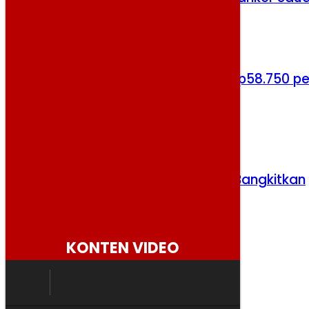
Kamis, 6 Agustus 2026
Harga Cabai Rawit Merah Tembus Rp58.750 pe
Kg, Masih Jadi Komoditas Termahal
Jumat, 7 Agustus 2026
Erick Thohir Yakin Herdman Mampu Bangkitkan
Timnas
Selasa, 4 Agustus 2026
KONTEN VIDEO