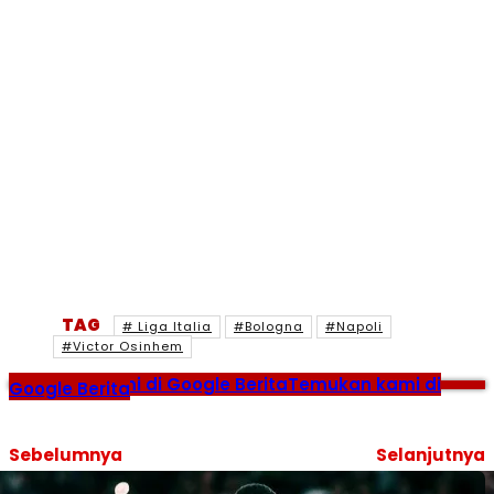
TAG
# Liga Italia
#Bologna
#Napoli
#Victor Osinhem
Temukan kami di Google Berita
Temukan kami di
Google Berita
Sebelumnya
Selanjutnya