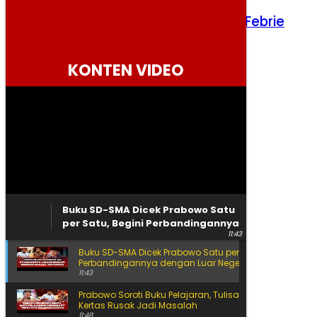
Kejagung Siap Hadapi Praperadilan Febrie
Sabtu, 8 Agustus 2026
KONTEN VIDEO
Buku SD-SMA Dicek Prabowo Satu
per Satu, Begini Perbandingannya
11:43
dengan Luar Negeri
Buku SD-SMA Dicek Prabowo Satu per Satu, Begini
Perbandingannya dengan Luar Negeri
11:43
Prabowo Soroti Buku Pelajaran, Tulisan Kecil hingga
Kertas Rusak Jadi Masalah
11:48