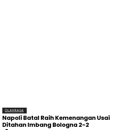
BERITA
OLAHRAGA
EKONOMI
KESEHATAN
INTE
OLAHRAGA
Napoli Batal Raih Kemenangan Usai
Ditahan Imbang Bologna 2-2