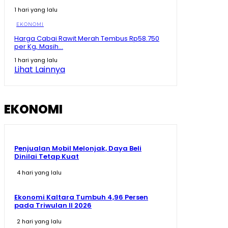
08:13
1 hari yang lalu
Momen Prabowo Halau Mikrofon Peneliti BRIN Saat
Pamer Teknologi Nuklir Indonesia
EKONOMI
08:44
Harga Cabai Rawit Merah Tembus Rp58.750
per Kg, Masih...
Pecah Rekor Lagi! Sherly Bawa Maluku Utara Tetap
Jadi Raja Pertumbuhan Ekonomi Indonesia!
1 hari yang lalu
11:01
Lihat Lainnya
Momen Prabowo Teguk Air Olahan BRIN! Celetuk:
Kalau Bu Mega Minum, Masa Prabowo Tidak
09:05
EKONOMI
Penjualan Mobil Melonjak, Daya Beli
Dinilai Tetap Kuat
4 hari yang lalu
Ekonomi Kaltara Tumbuh 4,96 Persen
pada Triwulan II 2026
2 hari yang lalu