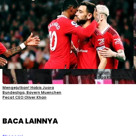
Tundukan Fulham 1-2, MU Finis
di Posisi Tiga Klasemen EPL
Mengejutkan! Habis Juara
Bundesliga, Bayern Muenchen
Pecat CEO Oliver Khan
BACA LAINNYA