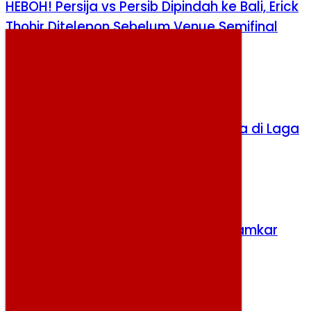
HEBOH! Persija vs Persib Dipindah ke Bali, Erick
Thohir Ditelepon Sebelum Venue Semifinal
Diputuskan
Minggu, 2 Agustus 2026
Herdman Bidik Kemenangan Perdana di Laga
Hidup-Mati
Jumat, 7 Agustus 2026
Rumah di Matraman Terbakar, 75 Damkar
Dikerahkan
Kamis, 6 Agustus 2026