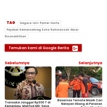
TAG
Gegara Istri Pamer Harta
Pejabat Kemensetneg Esha Rahmansah Abrar
Dinonaktifkan
Temukan kami di Google Berita
Sebelumnya
Selanjutnya
Basarnas Ternate Masih Cari
Transaksi Janggal Rp300 T di
Nelayan Hilang di Perairan
Kemenkeu, Mahfud MD: Saya