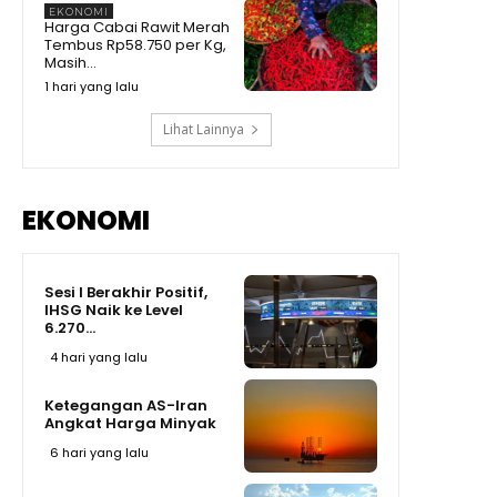
Pertumbuhan Ekonomi
11:01
EKONOMI
Indonesia!
Harga Cabai Rawit Merah
Momen Prabowo Teguk Air
Tembus Rp58.750 per Kg,
Olahan BRIN! Celetuk: Kalau Bu
Masih...
Mega Minum, Masa Prabowo
09:05
Tidak
1 hari yang lalu
Lihat Lainnya
EKONOMI
Sesi I Berakhir Positif,
IHSG Naik ke Level
6.270...
4 hari yang lalu
Ketegangan AS-Iran
Angkat Harga Minyak
6 hari yang lalu