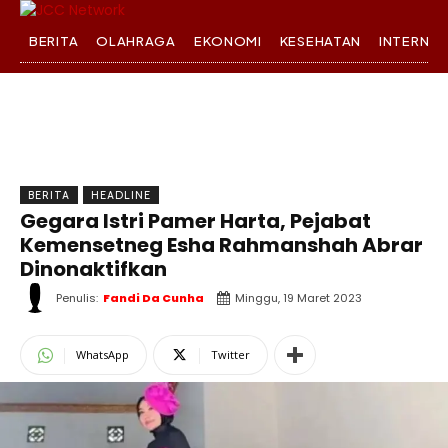
BERITA
OLAHRAGA
EKONOMI
KESEHATAN
INTERNA
BERITA
HEADLINE
Gegara Istri Pamer Harta, Pejabat
Kemensetneg Esha Rahmanshah Abrar
Dinonaktifkan
Penulis:
Fandi Da Cunha
Minggu, 19 Maret 2023
WhatsApp
Twitter