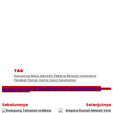
TAG
Harusnya Malu dengan Pekerja Migran Indonesia
Pejabat Pamer Harta Hasil Kejahatan
Temukan kami di Google Berita
Temukan kami di
Google Berita
Sebelumnya
Selanjutnya