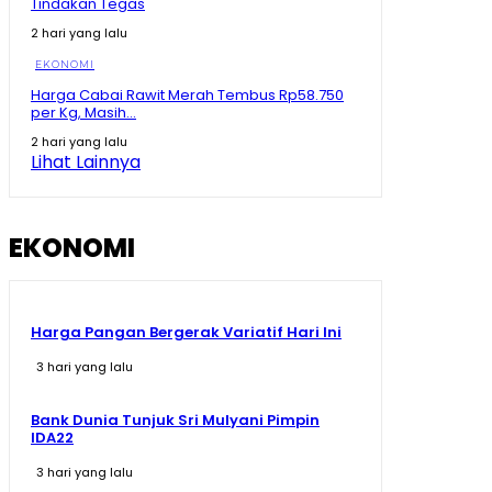
Tindakan Tegas
01:16
2 hari yang lalu
Juara Se- Indonesia Angka Ekonomi Tumbuh Tajam,
Tapi Rakyat Dapat Apa?
EKONOMI
10:26
Harga Cabai Rawit Merah Tembus Rp58.750
per Kg, Masih...
Tegas! Menko Zulhas Ancam Tutup SPPG yang Nekat
Tak Beli Bahan di Kopdes
2 hari yang lalu
09:13
Lihat Lainnya
Sherly Disentil! Nazlatan Berharap Jalan Cepat Beres
Berharap Tak Pakai Hilux lagi
08:13
EKONOMI
Harga Pangan Bergerak Variatif Hari Ini
3 hari yang lalu
Bank Dunia Tunjuk Sri Mulyani Pimpin
IDA22
3 hari yang lalu