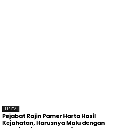
BERITA
OLAHRAGA
EKONOMI
KESEHATAN
INTE
BERITA
Pejabat Rajin Pamer Harta Hasil
Kejahatan, Harusnya Malu dengan