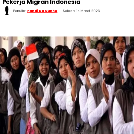
Pekerja Migran Indonesia
Penulis:
Fandi Da Cunha
Selasa, 14 Maret 2023
WhatsApp
Twitter
Facebook
Telegram