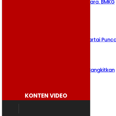
Gempa Dini Hari Guncang Maluku Utara, BMKG
Pastikan Tak Berpotensi Tsunami
Rabu, 5 Agustus 2026
Persib dan Persebaya Adu Kuat di Partai Punc
Kamis, 6 Agustus 2026
Erick Thohir Yakin Herdman Mampu Bangkitkan
Timnas
Selasa, 4 Agustus 2026
KONTEN VIDEO