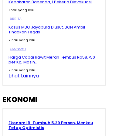
Kebakaran Bapenda, 1 Pekerja Dievakuasi
Tak Disangka! Gegara dengar Curhat Mahasiswa,
1 hari yang lalu
Mentan Amran Langsung Telepon Bulog
09:22
BERITA
Mengapa Mentan Amran Sampai Bayari Kos
Kasus MBG Jayapura Diusut, BGN Ambil
Mahasiswa 2 Tahun? Awalnya Cuma Dengar Curhat
Tindakan Tegas
Soal Beras
08:54
2 hari yang lalu
Prabowo Kumpulkan Buku Pelajaran Asia Tenggara,
Kurikulum RI Mau Dibawa ke Mana?
EKONOMI
11:19
Harga Cabai Rawit Merah Tembus Rp58.750
per Kg, Masih...
Kenapa Prabowo Sampai Kumpulkan Buku Pelajaran
Asean? #shorts #trending
2 hari yang lalu
02:15
Lihat Lainnya
Maluku Utara Ekonominya Melejit, Rakyat Kebagian
Apa? #shorts #trending
01:16
EKONOMI
Ekonomi RI Tumbuh 5,29 Persen, Menkeu
Tetap Optimistis