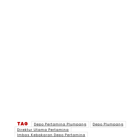
TAG
Depo Pertamina Plumpang
Depo Plumpang
Direktur Utama Pertamina
Imbas Kebakaran Depo Pertamina