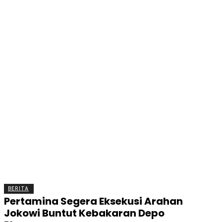
BERITA
OLAHRAGA
EKONOMI
KESEHATAN
INTE
BERITA
Pertamina Segera Eksekusi Arahan
Jokowi Buntut Kebakaran Depo