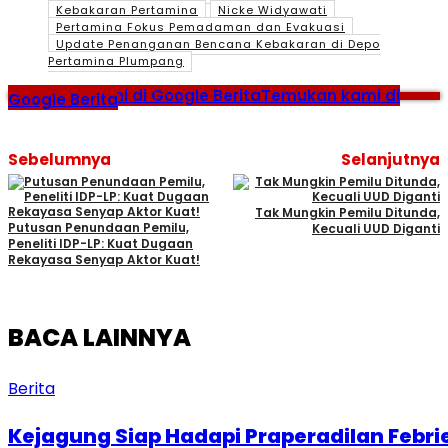
Kebakaran Pertamina
Nicke Widyawati
Pertamina Fokus Pemadaman dan Evakuasi
Update Penanganan Bencana Kebakaran di Depo
Pertamina Plumpang
Temukan kami di Google Berita
Temukan kami di
Google Berita
Sebelumnya
Selanjutnya
Tak Mungkin Pemilu Ditunda,
Putusan Penundaan Pemilu,
Kecuali UUD Diganti
Peneliti IDP-LP: Kuat Dugaan
Rekayasa Senyap Aktor Kuat!
BACA LAINNYA
Berita
Kejagung Siap Hadapi Praperadilan Febri