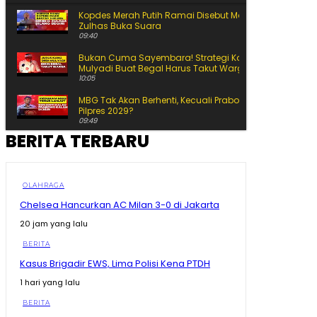
Kopdes Merah Putih Ramai Disebut Masih Kosong,
Zulhas Buka Suara
09:40
Bukan Cuma Sayembara! Strategi Kang Dedi
Mulyadi Buat Begal Harus Takut Warga
10:05
MBG Tak Akan Berhenti, Kecuali Prabowo Kalah di
Pilpres 2029?
09:49
BERITA TERBARU
Pernah Hidup Pas-Pasan dan Dihina Ini Jalan Amran
dari Anak Kos hingga Jadi Menteri
09:01
KDM Siapkan Tanggung Jawab untuk Korban Begal
OLAHRAGA
Keluarga Korban Meninggal Ikut Ditanggung
Chelsea Hancurkan AC Milan 3-0 di Jakarta
10:16
20 jam yang lalu
Bikin Prabowo Kaget! Begini Inovasi Rumah Tahan
Gempa Tipe 36, Cuma 14 Hari Rp190 Juta
BERITA
09:16
Kasus Brigadir EWS, Lima Polisi Kena PTDH
Buku SD-SMA Dicek Prabowo Satu per Satu, Begini
Perbandingannya dengan Luar Negeri
1 hari yang lalu
11:43
BERITA
Prabowo Soroti Buku Pelajaran, Tulisan Kecil hingga