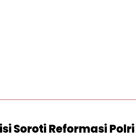
INTERNASIONAL
PRO OTONOMI
VIDEO
WISATA
si Soroti Reformasi Polr