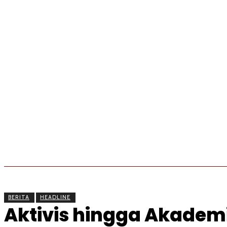
BERITA
OLAHRAGA
EKONOMI
KESEHATAN
BERITA
HEADLINE
Aktivis hingga Akademi