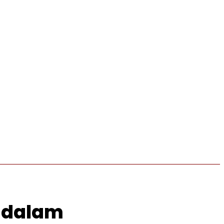
MORE
IKLAN
i dalam