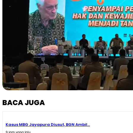
BACA JUGA
Kasus MBG Jayapura Diusut, BGN Ambil...
9 jam yang lalu