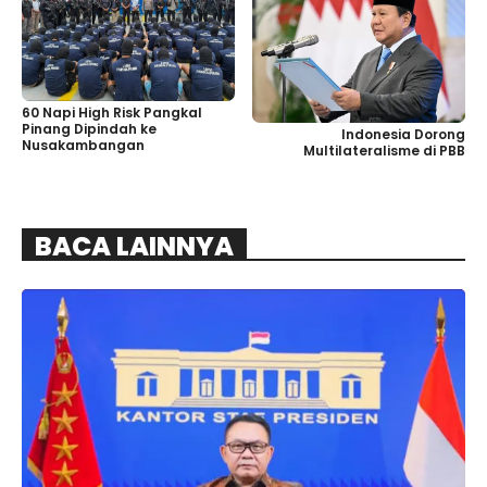
60 Napi High Risk Pangkal
Pinang Dipindah ke
Indonesia Dorong
Nusakambangan
Multilateralisme di PBB
BACA LAINNYA