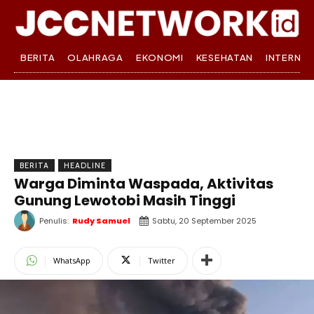
BERITA
OLAHRAGA
EKONOMI
KESEHATAN
INTERNA
BERITA
HEADLINE
Warga Diminta Waspada, Aktivitas
Gunung Lewotobi Masih Tinggi
Penulis:
Rudy Samuel
Sabtu, 20 September 2025
WhatsApp
Twitter