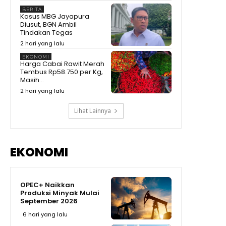
Momen Prabowo Halau Mikrofon
BERITA
Peneliti BRIN Saat Pamer
Kasus MBG Jayapura
Teknologi Nuklir Indonesia
08:44
Diusut, BGN Ambil
Tindakan Tegas
Pecah Rekor Lagi! Sherly Bawa
2 hari yang lalu
Maluku Utara Tetap Jadi Raja
Pertumbuhan Ekonomi
11:01
EKONOMI
Indonesia!
Harga Cabai Rawit Merah
Momen Prabowo Teguk Air
Tembus Rp58.750 per Kg,
Olahan BRIN! Celetuk: Kalau Bu
Masih...
Mega Minum, Masa Prabowo
09:05
Tidak
2 hari yang lalu
Lihat Lainnya
EKONOMI
OPEC+ Naikkan
Produksi Minyak Mulai
September 2026
6 hari yang lalu