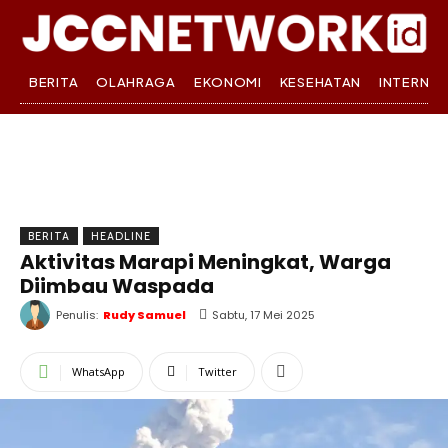
BERITA
OLAHRAGA
EKONOMI
KESEHATAN
INTERNA
BERITA
HEADLINE
Aktivitas Marapi Meningkat, Warga
Diimbau Waspada
Penulis:
Rudy Samuel
Sabtu, 17 Mei 2025
WhatsApp
Twitter