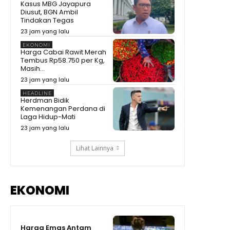
Kasus MBG Jayapura
Tidak
Diusut, BGN Ambil
Detik-Detik Prabowo Uji Temuan
Tindakan Tegas
Periset! Dibanting hingga Diinjak
09:04
23 jam yang lalu
Kepala BRIN Beberkan
EKONOMI
Pengembangan Teknologi
Harga Cabai Rawit Merah
Nuklir RI di Hadapan Prabowo
13:35
Tembus Rp58.750 per Kg,
Masih...
Prabowo Blak-blakan!
23 jam yang lalu
Kenyataan Pendidikan RI Masih
Kalah dari dari Negara
08:46
HEADLINE
Tetangga
Herdman Bidik
Prabowo Terkesan! BRIN Ubah
Kemenangan Perdana di
Limbah Sawit Jadi Sepatu
Laga Hidup-Mati
Super Murah Cuma Rp47 Ribu!
09:47
23 jam yang lalu
Lihat Lainnya
EKONOMI
Harga Emas Antam