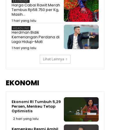
EKONOMI
Peneliti BRIN Saat Pamer
Harga Cabai Rawit Merah
Teknologi Nuklir Indonesia
08:44
Tembus Rp58.750 per Kg,
Masih...
Pecah Rekor Lagi! Sherly Bawa
1 hari yang lalu
Maluku Utara Tetap Jadi Raja
Pertumbuhan Ekonomi
11:01
HEADLINE
Indonesia!
Herdman Bidik
Momen Prabowo Teguk Air
Kemenangan Perdana di
Olahan BRIN! Celetuk: Kalau Bu
Laga Hidup-Mati
Mega Minum, Masa Prabowo
09:05
Tidak
1 hari yang lalu
Lihat Lainnya
EKONOMI
Ekonomi RI Tumbuh 5,29
Persen, Menkeu Tetap
Optimistis
2 hari yang lalu
Kemenkeu Resmi Ambil