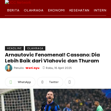
BERITA
OLAHRAGA
EKONOMI
KESEHATAN
INTERNA
HEADLINE
OLAHRAGA
Arnautovic Fenomenal! Cassano: Dia
Lebih Baik dari Vlahovic dan Thuram
Penulis:
Wati Ayu
Rabu, 16 April 2025
WhatsApp
Twitter