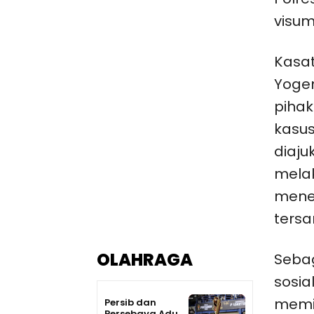
visum
Kasat
Yoge
pihak
kasus
diaju
melak
menet
tersa
OLAHRAGA
Sebag
sosia
memil
Persib dan
Persebaya Adu