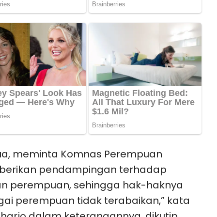
ua, meminta Komnas Perempuan
erikan pendampingan terhadap
an perempuan, sehingga hak-haknya
ai perempuan tidak terabaikan,” kata
uharjo dalam keterangannya, dikutip