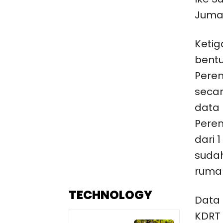
Jumat
Ketig
bent
Perem
secar
data
Pere
dari 
sudah
ruma
TECHNOLOGY
Data
KDRT