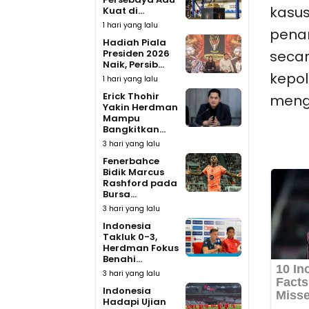
kasus
Kuat di...
1 hari yang lalu
penan
Hadiah Piala
Presiden 2026
secar
Naik, Persib...
kepol
1 hari yang lalu
Erick Thohir
mengu
Yakin Herdman
Mampu
Bangkitkan...
3 hari yang lalu
Fenerbahce
Bidik Marcus
Rashford pada
Bursa...
3 hari yang lalu
Indonesia
Takluk 0-3,
Herdman Fokus
Benahi...
3 hari yang lalu
Indonesia
Hadapi Ujian