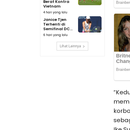
Berat Kontra
Vietnam
4 hari yang lalu
Janice Tjen
Terhenti di
Semifinal DC...
6 hari yang lalu
Lihat Lainnya
“Ked
memb
korb
sebag
Ike S