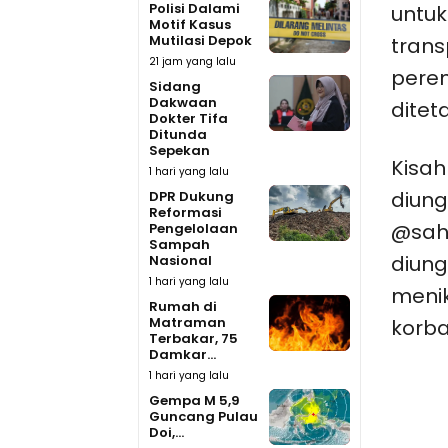
Polisi Dalami
untuk
Motif Kasus
Mutilasi Depok
trans
21 jam yang lalu
pere
Sidang
Dakwaan
ditet
Dokter Tifa
Ditunda
Sepekan
Kisah
1 hari yang lalu
diung
DPR Dukung
Reformasi
@sah
Pengelolaan
Sampah
diung
Nasional
1 hari yang lalu
menik
Rumah di
Matraman
korba
Terbakar, 75
Damkar...
1 hari yang lalu
Gempa M 5,9
Guncang Pulau
Doi,...