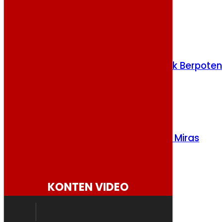
Nasional
Kamis, 6 Agustus 2026
Gempa M 5,9 Guncang Pulau Doi, Tak Berpoten
Tsunami
Kamis, 6 Agustus 2026
Polres Majalengka Gerebek Gudang Miras
Berkedok Ruko, 417 Botol Disita
Selasa, 4 Agustus 2026
KONTEN VIDEO