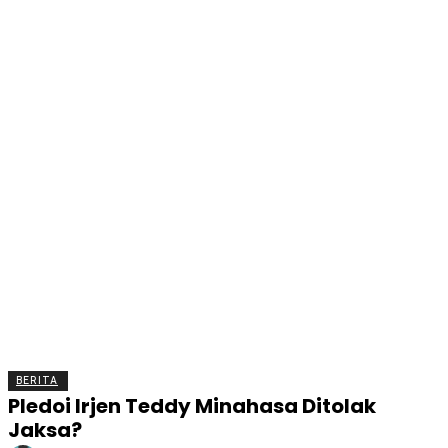
BERITA
OLAHRAGA
EKONOMI
KESEHATAN
INTE
BERITA
Pledoi Irjen Teddy Minahasa Ditolak
Jaksa?