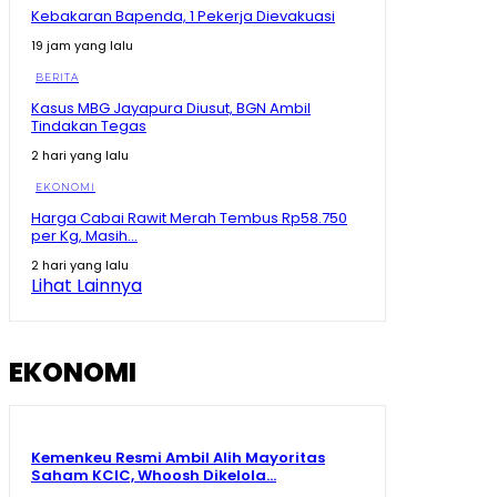
10:26
Kebakaran Bapenda, 1 Pekerja Dievakuasi
Tegas! Menko Zulhas Ancam Tutup SPPG yang Nekat
19 jam yang lalu
Tak Beli Bahan di Kopdes
09:13
BERITA
Sherly Disentil! Nazlatan Berharap Jalan Cepat Beres
Kasus MBG Jayapura Diusut, BGN Ambil
Berharap Tak Pakai Hilux lagi
Tindakan Tegas
08:13
2 hari yang lalu
Momen Prabowo Halau Mikrofon Peneliti BRIN Saat
Pamer Teknologi Nuklir Indonesia
EKONOMI
08:44
Harga Cabai Rawit Merah Tembus Rp58.750
per Kg, Masih...
Pecah Rekor Lagi! Sherly Bawa Maluku Utara Tetap
Jadi Raja Pertumbuhan Ekonomi Indonesia!
2 hari yang lalu
11:01
Lihat Lainnya
Momen Prabowo Teguk Air Olahan BRIN! Celetuk:
Kalau Bu Mega Minum, Masa Prabowo Tidak
09:05
EKONOMI
Kemenkeu Resmi Ambil Alih Mayoritas
Saham KCIC, Whoosh Dikelola...