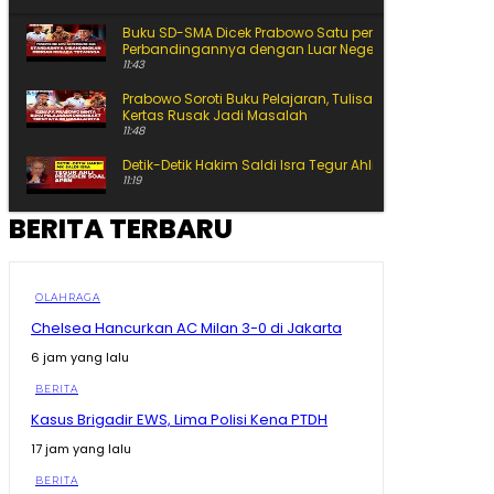
Buku SD-SMA Dicek Prabowo Satu per Satu, Begini
Perbandingannya dengan Luar Negeri
11:43
Prabowo Soroti Buku Pelajaran, Tulisan Kecil hingga
Kertas Rusak Jadi Masalah
11:48
Detik-Detik Hakim Saldi Isra Tegur Ahli Presiden
11:19
BERITA TERBARU
Siap-Siap Ganti Gas 3 Kg! BRIN Pamer Gas ANG, Lebih
Awet dan Hemat
15:25
Ahli Presiden Bicara APBN, Hakim MK Soroti Batas
OLAHRAGA
Logika Politik
Chelsea Hancurkan AC Milan 3-0 di Jakarta
11:10
6 jam yang lalu
Ahli Presiden Dicecar Hakim MK Soal Arah APBN untuk
Daerah
BERITA
25:59
Kasus Brigadir EWS, Lima Polisi Kena PTDH
Ekonomi Melejit 34,17%, Tapi Gubernur Sherly Tanya
Apakah Maatnya Sampai ke Rakyat?
17 jam yang lalu
12:37
BERITA