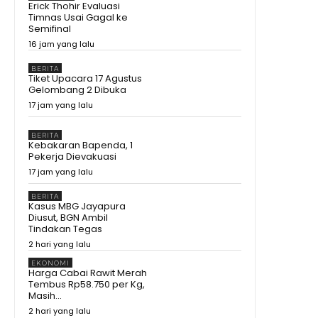
Asean? #shorts #trending
02:15
Erick Thohir Evaluasi
Timnas Usai Gagal ke
Maluku Utara Ekonominya
Semifinal
Melejit, Rakyat Kebagian Apa?
16 jam yang lalu
#shorts #trending
01:16
Juara Se- Indonesia Angka
BERITA
Ekonomi Tumbuh Tajam, Tapi
Tiket Upacara 17 Agustus
Rakyat Dapat Apa?
10:26
Gelombang 2 Dibuka
17 jam yang lalu
Tegas! Menko Zulhas Ancam
Tutup SPPG yang Nekat Tak Beli
Bahan di Kopdes
09:13
BERITA
Kebakaran Bapenda, 1
Sherly Disentil! Nazlatan
Pekerja Dievakuasi
Berharap Jalan Cepat Beres
17 jam yang lalu
Berharap Tak Pakai Hilux lagi
08:13
Momen Prabowo Halau Mikrofon
BERITA
Peneliti BRIN Saat Pamer
Kasus MBG Jayapura
Teknologi Nuklir Indonesia
08:44
Diusut, BGN Ambil
Tindakan Tegas
Pecah Rekor Lagi! Sherly Bawa
2 hari yang lalu
Maluku Utara Tetap Jadi Raja
Pertumbuhan Ekonomi
11:01
EKONOMI
Indonesia!
Harga Cabai Rawit Merah
Momen Prabowo Teguk Air
Tembus Rp58.750 per Kg,
Olahan BRIN! Celetuk: Kalau Bu
Masih...
Mega Minum, Masa Prabowo
09:05
Tidak
2 hari yang lalu