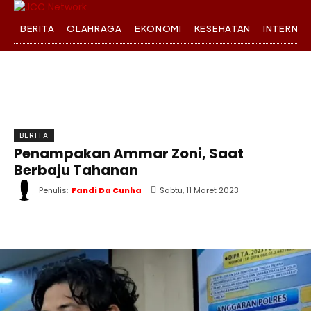
BERITA
OLAHRAGA
EKONOMI
KESEHATAN
INTERNA
BERITA
Penampakan Ammar Zoni, Saat
Berbaju Tahanan
Penulis:
Fandi Da Cunha
Sabtu, 11 Maret 2023
WhatsApp
Twitter
Facebook
T