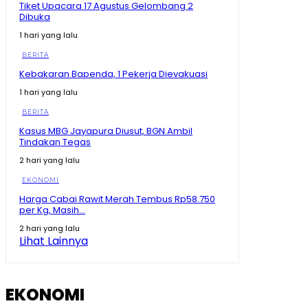
Bikin Amran Salut! Banyak Maba Undip Ternyata
Tiket Upacara 17 Agustus Gelombang 2
Sudah Jadi Bibit Pengusaha
Dibuka
15:02
1 hari yang lalu
Bagaimana Rasanya? Prabowo Cicipi Kripik Ubi Ungu
di Stand BRIN
BERITA
08:43
Kebakaran Bapenda, 1 Pekerja Dievakuasi
Tak Disangka! Gegara dengar Curhat Mahasiswa,
1 hari yang lalu
Mentan Amran Langsung Telepon Bulog
09:22
BERITA
Mengapa Mentan Amran Sampai Bayari Kos
Kasus MBG Jayapura Diusut, BGN Ambil
Mahasiswa 2 Tahun? Awalnya Cuma Dengar Curhat
Tindakan Tegas
Soal Beras
08:54
2 hari yang lalu
Prabowo Kumpulkan Buku Pelajaran Asia Tenggara,
Kurikulum RI Mau Dibawa ke Mana?
EKONOMI
11:19
Harga Cabai Rawit Merah Tembus Rp58.750
per Kg, Masih...
Kenapa Prabowo Sampai Kumpulkan Buku Pelajaran
Asean? #shorts #trending
2 hari yang lalu
02:15
Lihat Lainnya
Maluku Utara Ekonominya Melejit, Rakyat Kebagian
Apa? #shorts #trending
01:16
EKONOMI