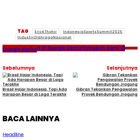
TAG
ErickThohir
IndonesiaSportsSummit2025
IndustriOlahragaNasional
Temukan kami di Google Berita
Temukan kami di
Google Berita
Sebelumnya
Selanjutnya
Brasil Hajar Indonesia, Tapi Ada
Gibran Tekankan Pengawalan
Harapan Besar di Laga Terakhir
Proyek Bendungan Jragung
BACA LAINNYA
Headline