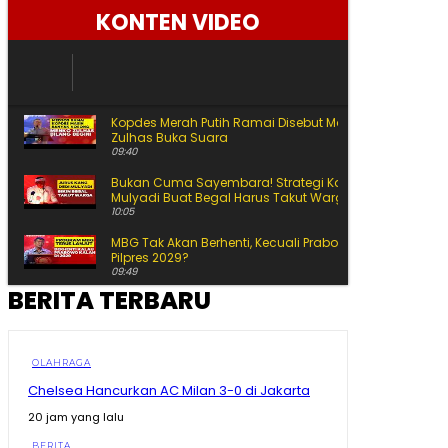
KONTEN VIDEO
Kopdes Merah Putih Ramai Disebut Masih Kosong,
Zulhas Buka Suara
09:40
Bukan Cuma Sayembara! Strategi Kang Dedi
Mulyadi Buat Begal Harus Takut Warga
10:05
MBG Tak Akan Berhenti, Kecuali Prabowo Kalah di
Pilpres 2029?
09:49
BERITA TERBARU
Pernah Hidup Pas-Pasan dan Dihina Ini Jalan Amran
dari Anak Kos hingga Jadi Menteri
09:01
KDM Siapkan Tanggung Jawab untuk Korban Begal
OLAHRAGA
Keluarga Korban Meninggal Ikut Ditanggung
Chelsea Hancurkan AC Milan 3-0 di Jakarta
10:16
20 jam yang lalu
Bikin Prabowo Kaget! Begini Inovasi Rumah Tahan
Gempa Tipe 36, Cuma 14 Hari Rp190 Juta
BERITA