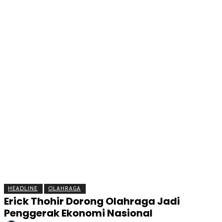
BERITA
OLAHRAGA
EKONOMI
KESEHATAN
INTE
HEADLINE
OLAHRAGA
Erick Thohir Dorong Olahraga Jadi
Penggerak Ekonomi Nasional