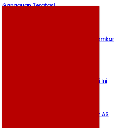
Gangguan Teratasi
Senin, 3 Agustus 2026
Rumah di Matraman Terbakar, 75 Damkar
Dikerahkan
Kamis, 6 Agustus 2026
Harga Pangan Bergerak Variatif Hari Ini
Kamis, 6 Agustus 2026
Rupiah Menguat ke Rp17.911 per Dolar AS
Kamis, 6 Agustus 2026