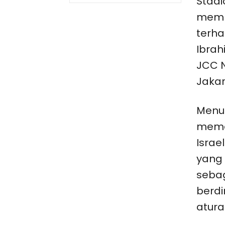
Stadi
memb
terhad
Ibrah
JCC N
Jakar
Menur
mema
Israe
yang 
sebag
berd
atura