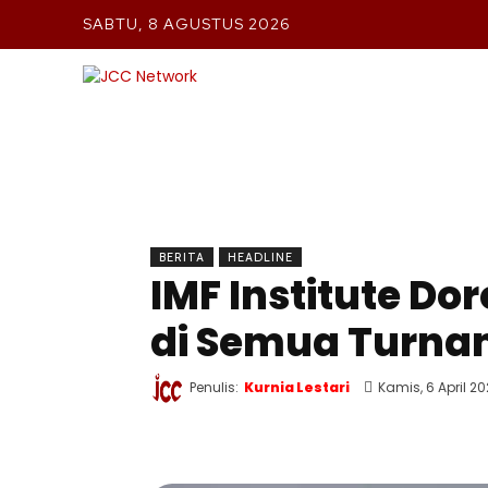
SABTU, 8 AGUSTUS 2026
BERIT
BERITA
HEADLINE
IMF Institute Do
di Semua Turna
Penulis:
Kurnia Lestari
Kamis, 6 April 2
WhatsApp
Twitter