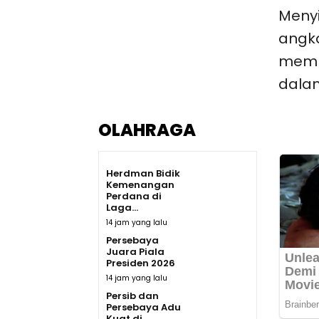
Menyi
angka
membe
dalam
OLAHRAGA
Herdman Bidik
Kemenangan
Perdana di
Laga...
14 jam yang lalu
Persebaya
Juara Piala
Presiden 2026
14 jam yang lalu
Persib dan
Persebaya Adu
Kuat di...