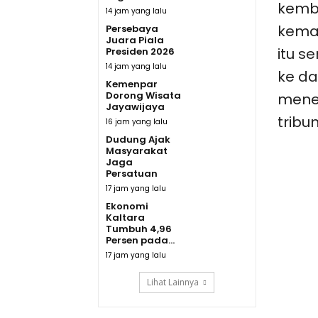
kemb
14 jam yang lalu
kema
Persebaya
Juara Piala
itu s
Presiden 2026
14 jam yang lalu
ke da
Kemenpar
Dorong Wisata
mene
Jayawijaya
tribu
16 jam yang lalu
Dudung Ajak
Masyarakat
Jaga
Persatuan
17 jam yang lalu
Ekonomi
Kaltara
Tumbuh 4,96
Persen pada...
17 jam yang lalu
Lihat Lainnya