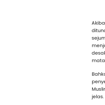
Akiba
ditun
sejum
menja
desak
mata
Bahka
penye
Musli
jelas.