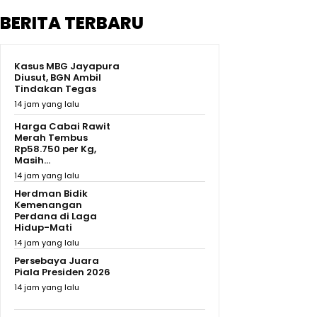
BERITA TERBARU
Kasus MBG Jayapura
Diusut, BGN Ambil
Tindakan Tegas
14 jam yang lalu
Harga Cabai Rawit
Merah Tembus
Rp58.750 per Kg,
Masih...
14 jam yang lalu
Herdman Bidik
Kemenangan
Perdana di Laga
Hidup-Mati
14 jam yang lalu
Persebaya Juara
Piala Presiden 2026
14 jam yang lalu