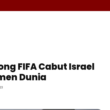
A
OLAHRAGA
EKONOMI
KESEHATAN
INTERNASIO
rong FIFA Cabut Israel
men Dunia
023
Facebook
Telegram
Copy URL