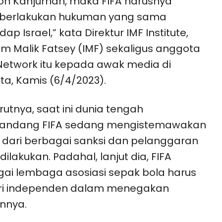
on Kanjurhan, maka FIFA harusnya
erlakukan hukuman yang sama
ap Israel,” kata Direktur IMF Institute,
im Malik Fatsey (IMF) sekaligus anggota
etwork itu kepada awak media di
ta, Kamis (6/4/2023).
utnya, saat ini dunia tengah
ndang FIFA sedang mengistemawakan
l dari berbagai sanksi dan pelanggaran
dilakukan. Padahal, lanjut dia, FIFA
ai lembaga asosiasi sepak bola harus
iri independen dalam menegakan
nnya.