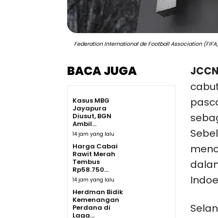
Federation International de Football Association (FIFA
BACA JUGA
JCCN
cabut
pasca
Kasus MBG
Jayapura
sebag
Diusut, BGN
Ambil...
Sebel
14 jam yang lalu
Harga Cabai
menol
Rawit Merah
Tembus
dalam
Rp58.750...
Indoe
14 jam yang lalu
Herdman Bidik
Kemenangan
Selan
Perdana di
Laga...