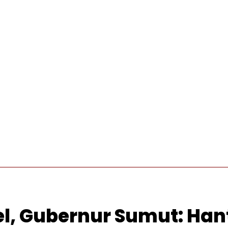
INTERNASIONAL
PRO OTONOMI
VIDEO
WISATA
el, Gubernur Sumut: Han