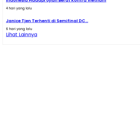
Indonesia Hadapi Ujian Berat Kontra Vietnam
4 hari yang lalu
Janice Tjen Terhenti di Semifinal DC...
6 hari yang lalu
Lihat Lainnya