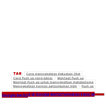
TAG
Cara meningkatkan Kekuatan Otot
Cara Push up yang benar
Manfaat Push up
Manfaat Push up untuk meningkatkan metabolisme
Meningkatkan hormon pertumbuhan HGH
Push up
Temukan kami di Google Berita
Temukan kami di
Google Berita