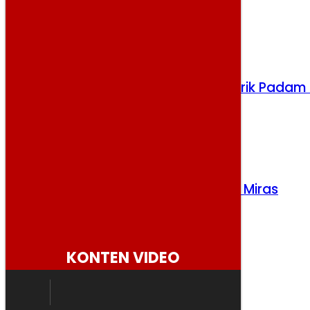
Daerah
Rabu, 5 Agustus 2026
Prabowo Perintahkan Bahlil Atasi Listrik Padam 
Kalimantan
Rabu, 5 Agustus 2026
Polres Majalengka Gerebek Gudang Miras
Berkedok Ruko, 417 Botol Disita
Selasa, 4 Agustus 2026
KONTEN VIDEO