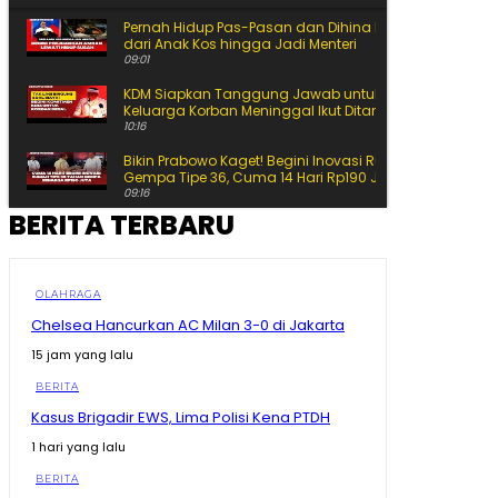
Pernah Hidup Pas-Pasan dan Dihina Ini Jalan Amran
dari Anak Kos hingga Jadi Menteri
09:01
KDM Siapkan Tanggung Jawab untuk Korban Begal
Keluarga Korban Meninggal Ikut Ditanggung
10:16
Bikin Prabowo Kaget! Begini Inovasi Rumah Tahan
Gempa Tipe 36, Cuma 14 Hari Rp190 Juta
09:16
BERITA TERBARU
Buku SD-SMA Dicek Prabowo Satu per Satu, Begini
Perbandingannya dengan Luar Negeri
11:43
Prabowo Soroti Buku Pelajaran, Tulisan Kecil hingga
OLAHRAGA
Kertas Rusak Jadi Masalah
Chelsea Hancurkan AC Milan 3-0 di Jakarta
11:48
15 jam yang lalu
Detik-Detik Hakim Saldi Isra Tegur Ahli Presiden
11:19
BERITA
Kasus Brigadir EWS, Lima Polisi Kena PTDH
Siap-Siap Ganti Gas 3 Kg! BRIN Pamer Gas ANG, Lebih
Awet dan Hemat
1 hari yang lalu
15:25
BERITA
Ahli Presiden Bicara APBN, Hakim MK Soroti Batas