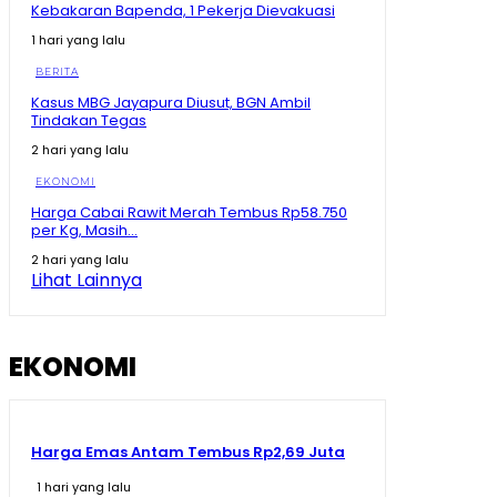
Kebakaran Bapenda, 1 Pekerja Dievakuasi
Kenapa Prabowo Sampai Kumpulkan Buku Pelajaran
1 hari yang lalu
Asean? #shorts #trending
02:15
BERITA
Maluku Utara Ekonominya Melejit, Rakyat Kebagian
Kasus MBG Jayapura Diusut, BGN Ambil
Apa? #shorts #trending
Tindakan Tegas
01:16
2 hari yang lalu
Juara Se- Indonesia Angka Ekonomi Tumbuh Tajam,
Tapi Rakyat Dapat Apa?
EKONOMI
10:26
Harga Cabai Rawit Merah Tembus Rp58.750
per Kg, Masih...
Tegas! Menko Zulhas Ancam Tutup SPPG yang Nekat
Tak Beli Bahan di Kopdes
2 hari yang lalu
09:13
Lihat Lainnya
Sherly Disentil! Nazlatan Berharap Jalan Cepat Beres
Berharap Tak Pakai Hilux lagi
08:13
EKONOMI
Harga Emas Antam Tembus Rp2,69 Juta
1 hari yang lalu