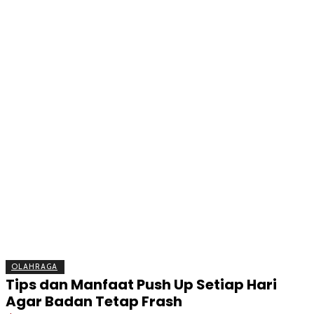
BERITA
OLAHRAGA
EKONOMI
KESEHATAN
INTE
OLAHRAGA
Tips dan Manfaat Push Up Setiap Hari
Agar Badan Tetap Frash