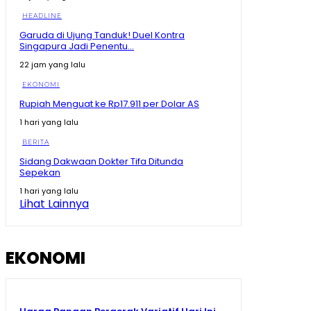
HEADLINE
Garuda di Ujung Tanduk! Duel Kontra
Singapura Jadi Penentu...
22 jam yang lalu
EKONOMI
Rupiah Menguat ke Rp17.911 per Dolar AS
1 hari yang lalu
BERITA
Sidang Dakwaan Dokter Tifa Ditunda
Sepekan
1 hari yang lalu
Lihat Lainnya
EKONOMI