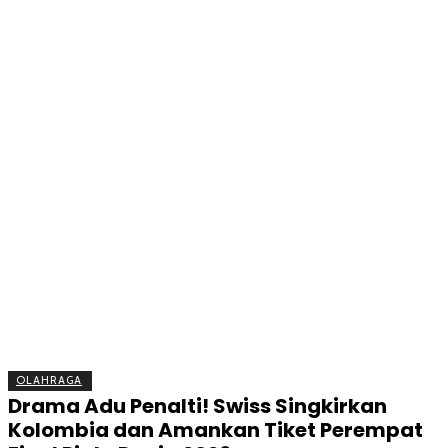
BERITA
OLAHRAGA
EKONOMI
KESEHATAN
INTE
OLAHRAGA
Drama Adu Penalti! Swiss Singkirkan
Kolombia dan Amankan Tiket Perempat