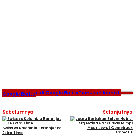
Temukan kami di Google Berita
Temukan kami di
Google Berita
Sebelumnya
Selanjutnya
Swiss vs Kolombia Berlanjut ke
Extra Time