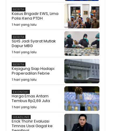
Siap-Siap Ganti Gas 3 Kg! BRIN
Pamer Gas ANG, Lebih Awet dan
BERITA
Kasus Brigadir EWS, Lima
Hemat
15:25
Polisi Kena PTDH
Ahli Presiden Bicara APBN, Hakim
1 hari yang lalu
MK Soroti Batas Logika Politik
11:10
BERITA
Ahli Presiden Dicecar Hakim MK
SLHS Jadi Syarat Mutlak
Soal Arah APBN untuk Daerah
Dapur MBG
25:59
1 hari yang lalu
Ekonomi Melejit 34,17%, Tapi
Gubernur Sherly Tanya Apakah
BERITA
Maatnya Sampai ke Rakyat?
12:37
Kejagung Siap Hadapi
Praperadilan Febrie
Bikin Amran Salut! Banyak
1 hari yang lalu
Maba Undip Ternyata Sudah
Jadi Bibit Pengusaha
15:02
EKONOMI
Bagaimana Rasanya?
Harga Emas Antam
Prabowo Cicipi Kripik Ubi Ungu
Tembus Rp2,69 Juta
di Stand BRIN
08:43
1 hari yang lalu
Tak Disangka! Gegara dengar
Curhat Mahasiswa, Mentan
HEADLINE
Amran Langsung Telepon
09:22
Erick Thohir Evaluasi
Bulog
Timnas Usai Gagal ke
Mengapa Mentan Amran
Semifinal