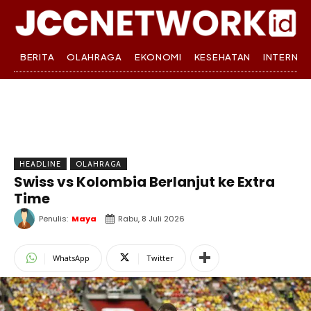
BERITA
OLAHRAGA
EKONOMI
KESEHATAN
INTERNA
HEADLINE
OLAHRAGA
Swiss vs Kolombia Berlanjut ke Extra
Time
Penulis:
Maya
Rabu, 8 Juli 2026
WhatsApp
Twitter