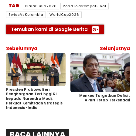
TAG
PialaDunia2026
RoadToPerempatFinal
SwissVsKolombia
WorldCup2026
Temukan kami di Google Berita
Sebelumnya
Selanjutnya
Presiden Prabowo Beri
Penghargaan Tertinggi RI
Menkeu Targetkan Defisit
kepada Narendra Modi,
APBN Tetap Terkendali
Perkuat Kemitraan Strategis
Indonesia-India
BACA LAINNYA