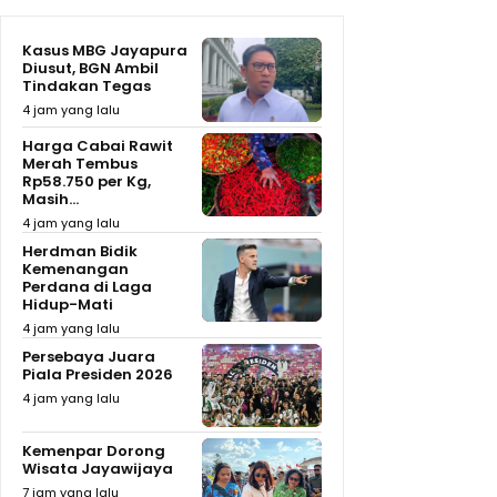
Kasus MBG Jayapura
Diusut, BGN Ambil
Tindakan Tegas
4 jam yang lalu
Harga Cabai Rawit
Merah Tembus
Rp58.750 per Kg,
Masih...
4 jam yang lalu
Herdman Bidik
Kemenangan
Perdana di Laga
Hidup-Mati
4 jam yang lalu
Persebaya Juara
Piala Presiden 2026
4 jam yang lalu
Kemenpar Dorong
Wisata Jayawijaya
7 jam yang lalu