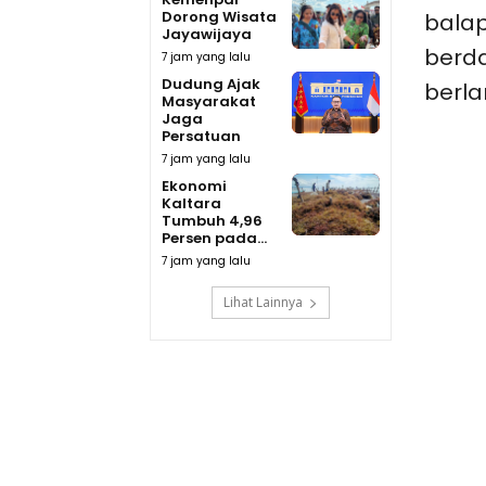
Dorong Wisata
balap
Jayawijaya
berda
7 jam yang lalu
Dudung Ajak
berla
Masyarakat
Jaga
Persatuan
7 jam yang lalu
Ekonomi
Kaltara
Tumbuh 4,96
Persen pada...
7 jam yang lalu
Lihat Lainnya