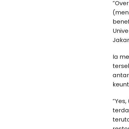
”Over
(men
benef
Unive
Jakar
Ia m
ters
anta
keunt
”Yes,
terda
terut
resto