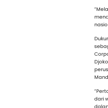
“Mela
mend
nasion
Dukun
sebag
Corpo
Djok
peru
Manda
“Pert
dari 
dalam