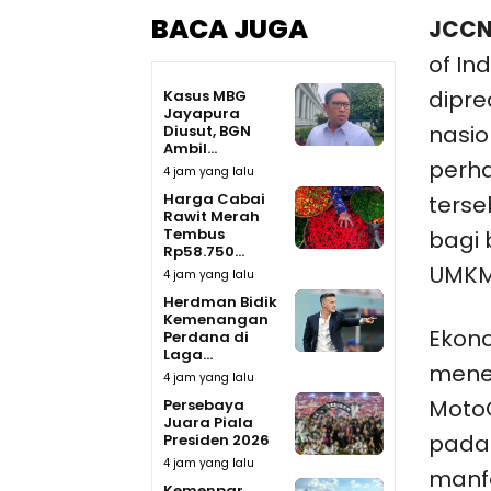
BACA JUGA
JCCN
of In
dipre
Kasus MBG
Jayapura
nasio
Diusut, BGN
Ambil...
perha
4 jam yang lalu
Harga Cabai
terse
Rawit Merah
Tembus
bagi 
Rp58.750...
UMKM
4 jam yang lalu
Herdman Bidik
Kemenangan
Ekono
Perdana di
Laga...
mene
4 jam yang lalu
Moto
Persebaya
Juara Piala
pada
Presiden 2026
4 jam yang lalu
manfa
Kemenpar