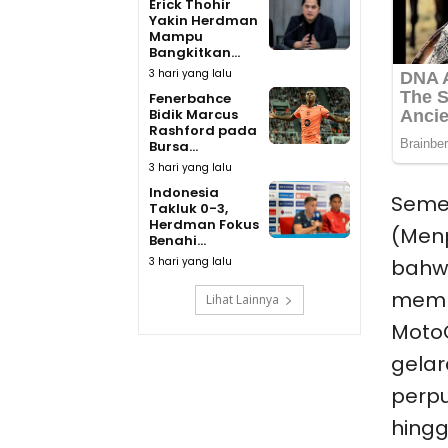
Erick Thohir
Yakin Herdman
Mampu
Bangkitkan...
3 hari yang lalu
Fenerbahce
Bidik Marcus
Rashford pada
Bursa...
3 hari yang lalu
Indonesia
Semen
Takluk 0-3,
Herdman Fokus
(Menp
Benahi...
bahw
3 hari yang lalu
memb
Lihat Lainnya
MotoG
gelar
perpu
hingg