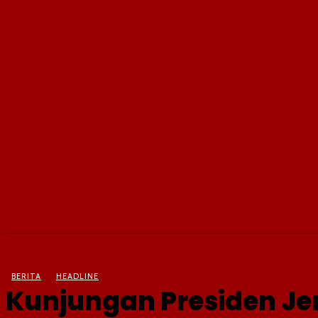
BERITA
OLAHRAGA
EKONOMI
KESEHATAN
BERITA
HEADLINE
Kunjungan Presiden J