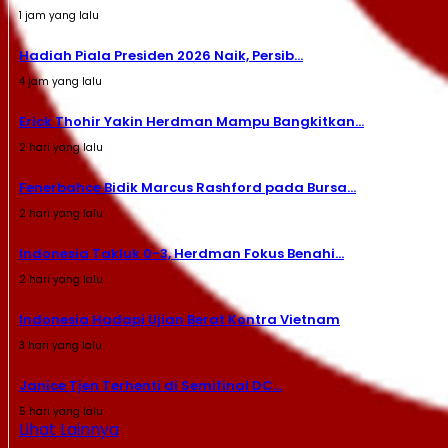
1 jam yang lalu
Hadiah Piala Presiden 2026 Naik, Persib...
4 jam yang lalu
Erick Thohir Yakin Herdman Mampu Bangkitkan...
2 hari yang lalu
Fenerbahce Bidik Marcus Rashford pada Bursa...
2 hari yang lalu
Indonesia Takluk 0-3, Herdman Fokus Benahi...
2 hari yang lalu
Indonesia Hadapi Ujian Berat Kontra Vietnam
3 hari yang lalu
Janice Tjen Terhenti di Semifinal DC...
5 hari yang lalu
Lihat Lainnya