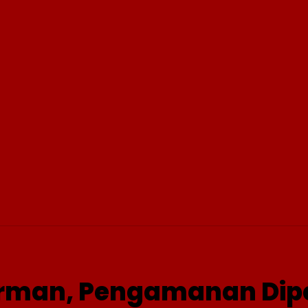
INTERNASIONAL
PRO OTONOMI
VIDEO
WISATA
erman, Pengamanan Dip