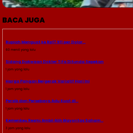
BACA JUGA
Rupiah Menguat ke Rp17.911 per Dolar...
60 menit yang lalu
Sidang Dakwaan Dokter Tifa Ditunda Sepekan
1 jam yang lalu
Harga Pangan Bergerak Variatif Hari Ini
1 jam yang lalu
Persib dan Persebaya Adu Kuat di...
1 jam yang lalu
Kemenkeu Resmi Ambil Alih Mayoritas Saham...
3 jam yang lalu