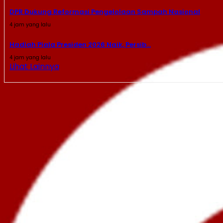
DPR Dukung Reformasi Pengelolaan Sampah Nasional
4 jam yang lalu
Hadiah Piala Presiden 2026 Naik, Persib...
4 jam yang lalu
Lihat Lainnya