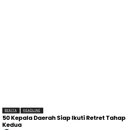
BERITA
OLAHRAGA
EKONOMI
KESEHATAN
INTE
BERITA
HEADLINE
50 Kepala Daerah Siap Ikuti Retret Tahap
Kedua