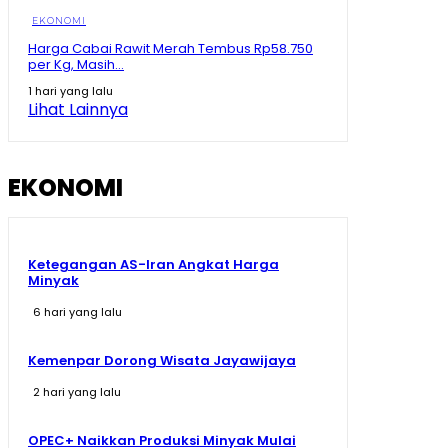
Momen Prabowo Halau Mikrofon Peneliti BRIN Saat
Pamer Teknologi Nuklir Indonesia
EKONOMI
08:44
Harga Cabai Rawit Merah Tembus Rp58.750
per Kg, Masih...
Pecah Rekor Lagi! Sherly Bawa Maluku Utara Tetap
Jadi Raja Pertumbuhan Ekonomi Indonesia!
1 hari yang lalu
11:01
Lihat Lainnya
Momen Prabowo Teguk Air Olahan BRIN! Celetuk:
Kalau Bu Mega Minum, Masa Prabowo Tidak
09:05
EKONOMI
Ketegangan AS-Iran Angkat Harga
Minyak
6 hari yang lalu
Kemenpar Dorong Wisata Jayawijaya
2 hari yang lalu
OPEC+ Naikkan Produksi Minyak Mulai