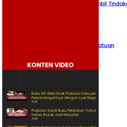
Kasus MBG Jayapura Diusut, BGN Ambil Tindak
Tegas
Jumat, 7 Agustus 2026
Dudung Ajak Masyarakat Jaga Persatuan
Jumat, 7 Agustus 2026
KONTEN VIDEO
Buku SD-SMA Dicek Prabowo Satu per Satu, Begini
Perbandingannya dengan Luar Negeri
11:43
Prabowo Soroti Buku Pelajaran, Tulisan Kecil hingga
Kertas Rusak Jadi Masalah
11:48