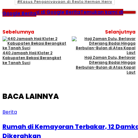
#Kasus Penganiyayaan di Resto Herman Herry
Temukan kami di Google Berita
Temukan kami di
Google Berita
Sebelumnya
Selanjutnya
440 Jamaah Haji Kloter 2
Haji Zaman Dulu, Berlayar
Kabupaten Bekasi Berangkat
Diterjang Badai Hingga
ke Tanah Suci
Berbulan-Bulan di Atas Kapal
Laut
BACA LAINNYA
Berita
Rumah di Kemayoran Terbakar, 12 Damk
Dikerahkan