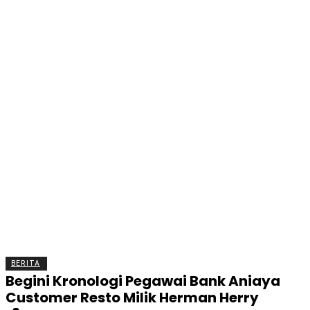
BERITA
OLAHRAGA
EKONOMI
KESEHATAN
INTE
BERITA
Begini Kronologi Pegawai Bank Aniaya
Customer Resto Milik Herman Herry