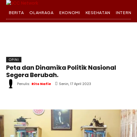
BERITA
OLAHRAGA
EKONOMI
KESEHATAN
INTERNA
OPINI
Peta dan Dinamika Politik Nasional
Segera Berubah.
Penulis:
Rito Nafie
Senin, 17 April 2023
WhatsApp
Twitter
Facebook
T