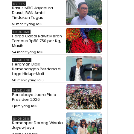
BERITA
Kasus MBG Jayapura
Diusut, BGN Ambil
Tindakan Tegas
51 menit yang lalu
EKONOMI
Harga Cabai Rawit Merah
Tembus Rp58.750 per Kg,
Masih...
54 menit yang lalu
HEADLINE
Herdman Bidik
Kemenangan Perdana di
Laga Hidup-Mati
56 menit yang lalu
HEADLINE
Persebaya Juara Piala
Presiden 2026
1 jam yang lalu
EKONOMI
Kemenpar Dorong Wisata
Jayawijaya
3 jam yang lalu