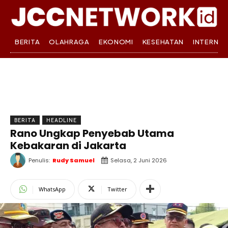
BERITA
OLAHRAGA
EKONOMI
KESEHATAN
INTERNA
BERITA
HEADLINE
Rano Ungkap Penyebab Utama
Kebakaran di Jakarta
Penulis:
Rudy Samuel
Selasa, 2 Juni 2026
WhatsApp
Twitter