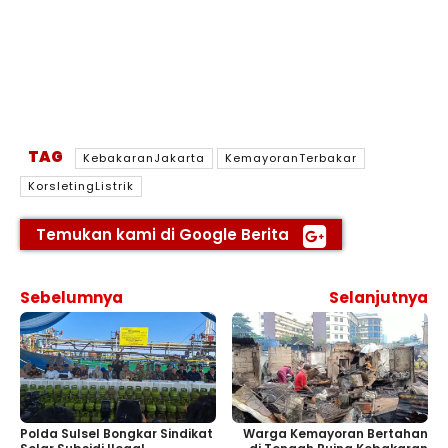
TAG
KebakaranJakarta
KemayoranTerbakar
KorsletingListrik
Temukan kami di Google Berita
Sebelumnya
Selanjutnya
Warga Kemayoran Bertahan
Polda Sulsel Bongkar Sindikat