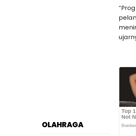
“Prog
pelan
menin
ujarn
OLAHRAGA