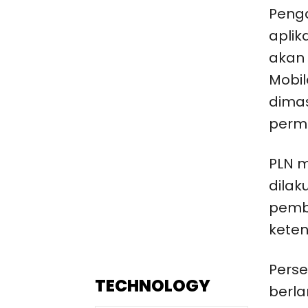
Penga
aplik
akan 
Mobil
dima
perm
PLN 
dilak
pemba
keten
Pers
TECHNOLOGY
berla