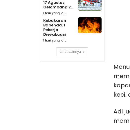
17 Agustus
Gelombang 2...
1 hari yang lalu
Kebakaran
Bapenda, 1
Pekerja
Dievakuasi
1 hari yang lalu
Lihat Lainnya
Menur
memp
kapas
kecil
Adi 
mema