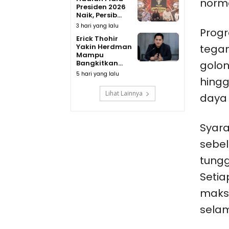
norma
Presiden 2026
Naik, Persib...
3 hari yang lalu
Progr
Erick Thohir
Yakin Herdman
tegan
Mampu
Bangkitkan...
golon
5 hari yang lalu
hingg
Lihat Lainnya
daya 
Syara
sebel
tungg
Setia
maks
selam