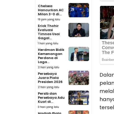
Chelsea
Hancurkan AC
Milan 3-0 di...
19 jam yang lalu
Erick Thohir
Evaluasi
Timnas Usai
Gagal...
1 hari yang lalu
Herdman Bidik
Kemenangan
Perdana di
Laga...
2 hari yang lalu
Persebaya
Dalam
Juara Piala
Presiden 2026
pela
2 hari yang lalu
mela
Persib dan
Persebaya Adu
hanya
Kuat di...
terse
3 hari yang lalu
Hadiah Piala