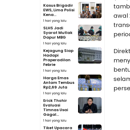
tamba
Kasus Brigadir
EWS, Lima Polisi
awal 
Kena...
1 hari yang lalu
trans
SLHS Jadi
Syarat Mutlak
perio
Dapur MBG
1 hari yang lalu
Direk
Kejagung Siap
Hadapi
meny
Praperadilan
Febrie
bentu
1 hari yang lalu
selam
Harga Emas
Antam Tembus
perse
Rp2,69 Juta
1 hari yang lalu
Erick Thohir
Evaluasi
Timnas Usai
Gagal...
1 hari yang lalu
Tiket Upacara