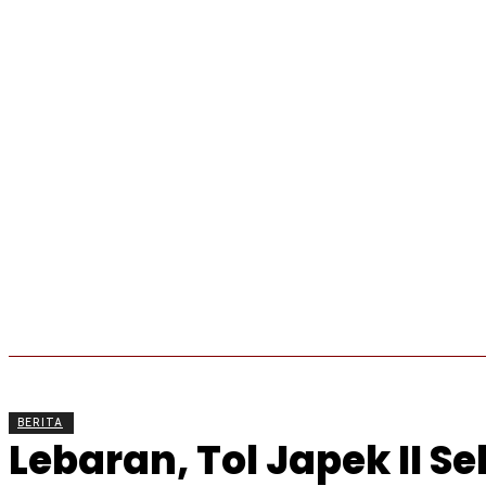
BERITA
OLAHRAGA
EKONOMI
KESEHATAN
BERITA
Lebaran, Tol Japek II