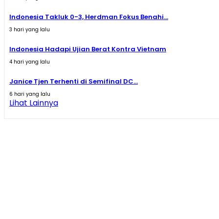
Indonesia Takluk 0-3, Herdman Fokus Benahi...
3 hari yang lalu
Indonesia Hadapi Ujian Berat Kontra Vietnam
4 hari yang lalu
Janice Tjen Terhenti di Semifinal DC...
6 hari yang lalu
Lihat Lainnya