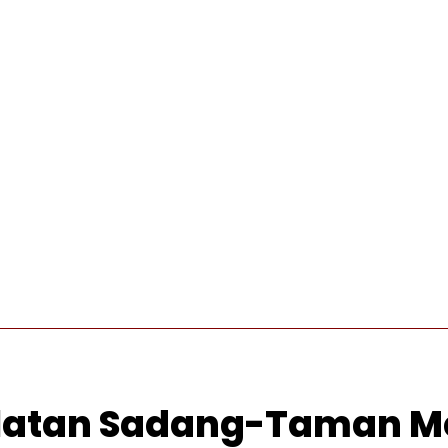
INTERNASIONAL
PRO OTONOMI
VIDEO
WISATA
 Selatan Sadang-Taman 