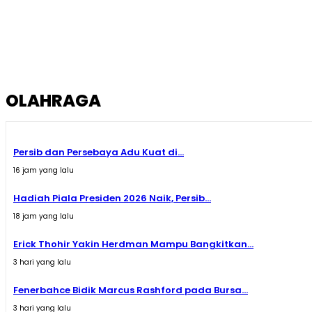
OLAHRAGA
Persib dan Persebaya Adu Kuat di...
16 jam yang lalu
Hadiah Piala Presiden 2026 Naik, Persib...
18 jam yang lalu
Erick Thohir Yakin Herdman Mampu Bangkitkan...
3 hari yang lalu
Fenerbahce Bidik Marcus Rashford pada Bursa...
3 hari yang lalu