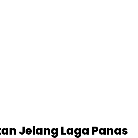
INTERNASIONAL
PRO OTONOMI
VIDEO
WISATA
tan Jelang Laga Panas