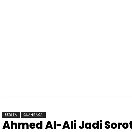
BERITA
OLAHRAGA
EKONOMI
KESEHATAN
BERITA
OLAHRAGA
Ahmed Al-Ali Jadi Soro