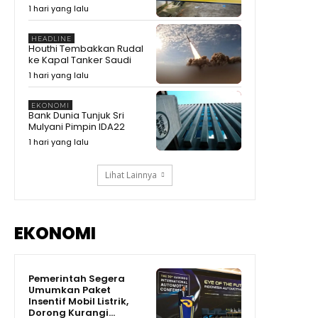
1 hari yang lalu
ke Tempat Hiburan Malam
00:37
#shorts #trending
Zulhas Singgung Sponsor
HEADLINE
Pilkada Habis Modal, Baliknya
Houthi Tembakkan Rudal
Minta Izin Tambang #shorts
01:21
ke Kapal Tanker Saudi
#trending
Zulhas Singgung Sponsor
1 hari yang lalu
Biayai Pilkada, Setelah Menang
Tagih Tambang
08:20
EKONOMI
Bank Dunia Tunjuk Sri
Prabowo Singgung Erick Thohir
Mulyani Pimpin IDA22
Soal Timnas Gagal ke
09:07
1 hari yang lalu
Lihat Lainnya
EKONOMI
Pemerintah Segera
Umumkan Paket
Insentif Mobil Listrik,
Dorong Kurangi...