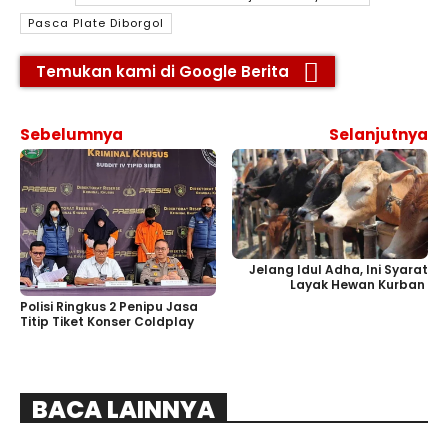
Pasca Plate Diborgol
Temukan kami di Google Berita
Sebelumnya
Selanjutnya
Jelang Idul Adha, Ini Syarat
Layak Hewan Kurban
Polisi Ringkus 2 Penipu Jasa
Titip Tiket Konser Coldplay
BACA LAINNYA