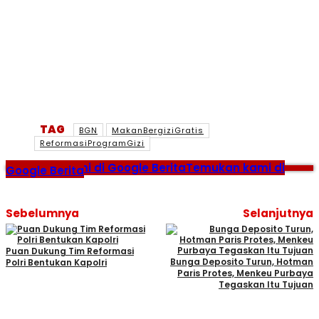
TAG
BGN
MakanBergiziGratis
ReformasiProgramGizi
Temukan kami di Google Berita
Temukan kami di
Google Berita
Sebelumnya
Selanjutnya
Puan Dukung Tim Reformasi
Bunga Deposito Turun, Hotman
Polri Bentukan Kapolri
Paris Protes, Menkeu Purbaya
Tegaskan Itu Tujuan