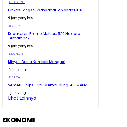
HEADLINE
Pernah Hidup Pas-Pasan dan Dihina Ini Jalan Amran
dari Anak Kos hingga Jadi Menteri
Dinkes Tangsel Waspadai Lonjakan ISPA
09:01
6 jam yang lalu
KDM Siapkan Tanggung Jawab untuk Korban Begal
Keluarga Korban Meninggal Ikut Ditanggung
BERITA
10:16
Kebakaran Bromo Meluas, 520 Hektare
Terdampak
Bikin Prabowo Kaget! Begini Inovasi Rumah Tahan
Gempa Tipe 36, Cuma 14 Hari Rp190 Juta
6 jam yang lalu
09:16
EKONOMI
Buku SD-SMA Dicek Prabowo Satu per Satu, Begini
Perbandingannya dengan Luar Negeri
Minyak Dunia Kembali Menguat
11:43
7 jam yang lalu
Prabowo Soroti Buku Pelajaran, Tulisan Kecil hingga
Kertas Rusak Jadi Masalah
BERITA
11:48
Semeru Erupsi, Abu Membubung 700 Meter
Detik-Detik Hakim Saldi Isra Tegur Ahli Presiden
7 jam yang lalu
11:19
Lihat Lainnya
Siap-Siap Ganti Gas 3 Kg! BRIN Pamer Gas ANG, Lebih
Awet dan Hemat
15:25
EKONOMI