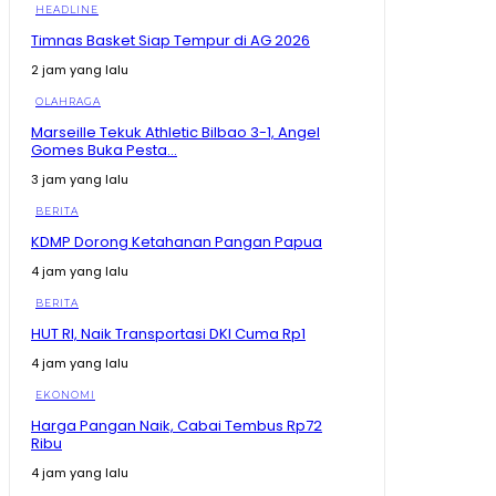
Pergantian Kapolri Jenderal Listyo
HEADLINE
03:50
Timnas Basket Siap Tempur di AG 2026
Baru Sebulan Kerja di BGN, Bigini Kata ZulhaS ke
Sudaryono yang Nampak Makin Langsing
2 jam yang lalu
08:18
OLAHRAGA
Gebrakan KDM Basmi Knalpot Brong, Warga Bakal
Marseille Tekuk Athletic Bilbao 3-1, Angel
Dapat Knalpot Standar Gratis
Gomes Buka Pesta...
08:24
3 jam yang lalu
Mentan Amran Dorong Aktivis Kampus Berani Cari
Jalan Sendiri Tak Hidup dari Proposal
BERITA
10:12
KDMP Dorong Ketahanan Pangan Papua
Begini Balasan Kang Dedi Mulyadi Kepada
Penenetang Sayembara Tangkap Begal
4 jam yang lalu
12:05
BERITA
Kopdes Merah Putih Ramai Disebut Masih Kosong,
HUT RI, Naik Transportasi DKI Cuma Rp1
Zulhas Buka Suara
09:40
4 jam yang lalu
Bukan Cuma Sayembara! Strategi Kang Dedi
EKONOMI
Mulyadi Buat Begal Harus Takut Warga
10:05
Harga Pangan Naik, Cabai Tembus Rp72
Ribu
Hashim Tegaskan MBG Tak Akan Berhenti Tetap
Lanjut, Kecuali Prabowo Kalah di Pilpres 2029
4 jam yang lalu
09:49