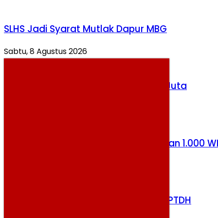
SLHS Jadi Syarat Mutlak Dapur MBG
Sabtu, 8 Agustus 2026
Harga Emas Antam Tembus Rp2,69 Juta
Sabtu, 8 Agustus 2026
Prabowo Apresiasi Thailand Pulangkan 1.000 W
Selasa, 4 Agustus 2026
Kasus Brigadir EWS, Lima Polisi Kena PTDH