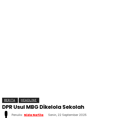
BERITA
OLAHRAGA
EKONOMI
KESEHATAN
INTE
BERITA
HEADLINE
DPR Usul MBG Dikelola Sekolah
Penulis:
Nida Nafila
Senin, 22 September 2025