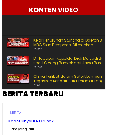
Sabtu, 8 Agustus 2026
KONTEN VIDEO
Kejar Penurunan Stunting di Daerah 3T, 1.700 Dapur
MBG Siap Beroperasi Dikerahkan
08:03
Di Hadapan Kapolda, Dedi Mulyadi Buka-bukaan
soal LC yang Banyak dari Jawa Barat
08:59
China Terlibat dalam Satelit Lampung, BRIN
Tegaskan Kendali Data Tetap di Tangan Indonesia
15:14
BERITA TERBARU
BRIN Singgung Pemanfaatkan Teknologi Nuklir RI
Jauh Lebih Luas
10:05
Mahasiswa Heran Tentara Turun ke Sawah, Mentan
BERITA
Balik Tanya: Mau Gantikan Tanpa Dibayar?
Kabel Sinyal KA Dirusak
17:47
1 jam yang lalu
Reaksi Istana di Tengah Makin Kencangnya Isu