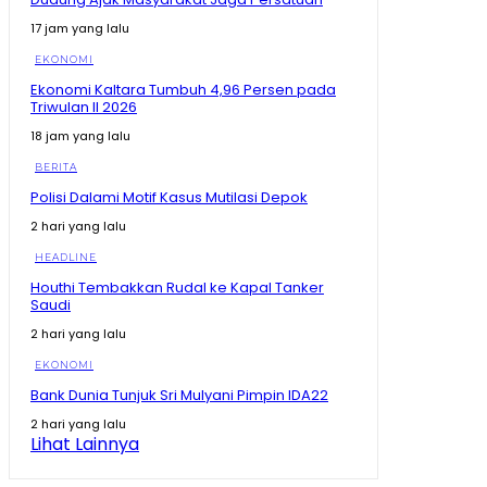
Baru Terus Meningkat #shorts #trending
00:53
17 jam yang lalu
Presiden Singgung Lagi Soal Timnas Gagal ke Piala
EKONOMI
Dunia #shorts #trending
01:02
Ekonomi Kaltara Tumbuh 4,96 Persen pada
Triwulan II 2026
Presiden Prabowo Bandingkan Indonesia dengan
Cape Verde
18 jam yang lalu
00:37
BERITA
Dedi Mulyadi Ungkap Fakta Mengejutkan #shorts
Polisi Dalami Motif Kasus Mutilasi Depok
#trending
00:28
2 hari yang lalu
KDM Ungkap Fakta Sudah Dibantu Pulang, Malah
HEADLINE
Kembali ke Tempat Hiburan Malam #shorts
#trending
00:37
Houthi Tembakkan Rudal ke Kapal Tanker
Saudi
Zulhas Singgung Sponsor Pilkada Habis Modal,
Baliknya Minta Izin Tambang #shorts #trending
2 hari yang lalu
01:21
EKONOMI
Zulhas Singgung Sponsor Biayai Pilkada, Setelah
Bank Dunia Tunjuk Sri Mulyani Pimpin IDA22
Menang Tagih Tambang
08:20
2 hari yang lalu
Lihat Lainnya
Prabowo Singgung Erick Thohir Soal Timnas Gagal ke
09:07