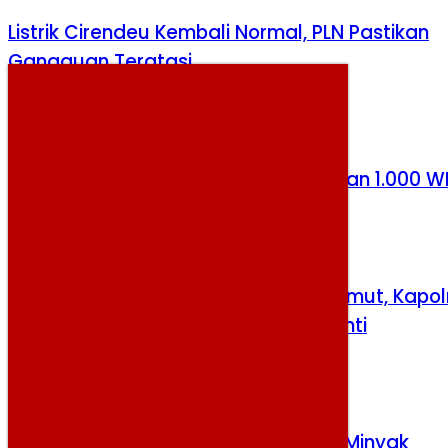
Listrik Cirendeu Kembali Normal, PLN Pastikan
Gangguan Teratasi
Senin, 3 Agustus 2026
Prabowo Apresiasi Thailand Pulangkan 1.000 W
Selasa, 4 Agustus 2026
Demi Berantas Narkoba, Kapolda Sumut, Kapol
hingga Kapolsek Harus Segera Diganti
Rabu, 5 Agustus 2026
Ketegangan AS-Iran Angkat Harga Minyak