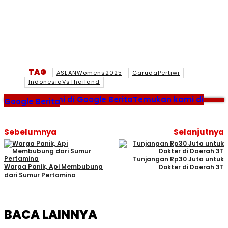
TAG
ASEANWomens2025
GarudaPertiwi
IndonesiaVsThailand
Temukan kami di Google Berita
Temukan kami di
Google Berita
Sebelumnya
Selanjutnya
Tunjangan Rp30 Juta untuk
Warga Panik, Api Membubung
Dokter di Daerah 3T
dari Sumur Pertamina
BACA LAINNYA