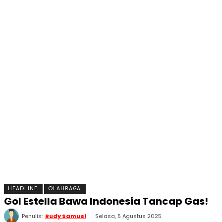
BERITA
OLAHRAGA
EKONOMI
KESEHATAN
INTE
HEADLINE
OLAHRAGA
Gol Estella Bawa Indonesia Tancap Gas!
Penulis:
Rudy Samuel
Selasa, 5 Agustus 2025