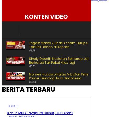
Senin, 3 Agustus 2026
KONTEN VIDEO
Tegas! Menko Zulhas Ancam Tutup SPPG yang Nekat
Tak Beli Bahan di Kopdes
09:13
Sherly Disentil! Nazlatan Berharap Jalan Cepat Beres
Berharap Tak Pakai Hilux lagi
08:13
Momen Prabowo Halau Mikrofon Peneliti BRIN Saat
Pamer Teknologi Nuklir Indonesia
08:44
BERITA TERBARU
Pecah Rekor Lagi! Sherly Bawa Maluku Utara Tetap
Jadi Raja Pertumbuhan Ekonomi Indonesia!
11:01
Momen Prabowo Teguk Air Olahan BRIN! Celetuk:
BERITA
Kalau Bu Mega Minum, Masa Prabowo Tidak
Kasus MBG Jayapura Diusut, BGN Ambil
09:05