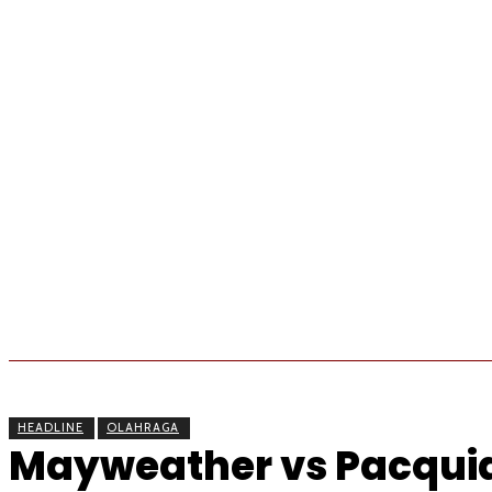
BERITA
OLAHRAGA
EKONOMI
KESEHATAN
HEADLINE
OLAHRAGA
Mayweather vs Pacquiao