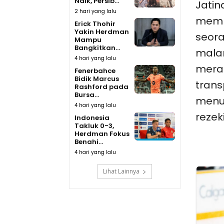
Naik, Persib...
Jatin
2 hari yang lalu
memb
Erick Thohir
Yakin Herdman
seora
Mampu
Bangkitkan...
mala
4 hari yang lalu
meras
Fenerbahce
Bidik Marcus
trans
Rashford pada
Bursa...
menuj
4 hari yang lalu
rezek
Indonesia
Takluk 0-3,
Herdman Fokus
Benahi...
4 hari yang lalu
Lihat Lainnya