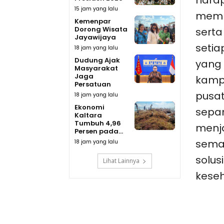
harap
15 jam yang lalu
membe
Kemenpar
Dorong Wisata
serta
Jayawijaya
setia
18 jam yang lalu
Dudung Ajak
yang 
Masyarakat
Jaga
kampu
Persatuan
pusat
18 jam yang lalu
Ekonomi
sepan
Kaltara
Tumbuh 4,96
menja
Persen pada...
semak
18 jam yang lalu
solus
Lihat Lainnya
keseh