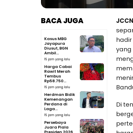
BACA JUGA
JCCN
sepan
hadir
Kasus MBG
Jayapura
yang 
Diusut, BGN
Ambil...
meng
15 jam yang lalu
Harga Cabai
mempe
Rawit Merah
Tembus
menin
Rp58.750...
Band
15 jam yang lalu
Herdman Bidik
Kemenangan
Di te
Perdana di
Laga...
berge
15 jam yang lalu
pert
Persebaya
Juara Piala
Presiden 2026