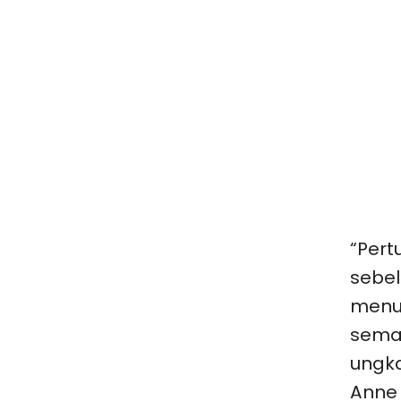
“Pert
sebe
menu
sema
ungka
Anne 