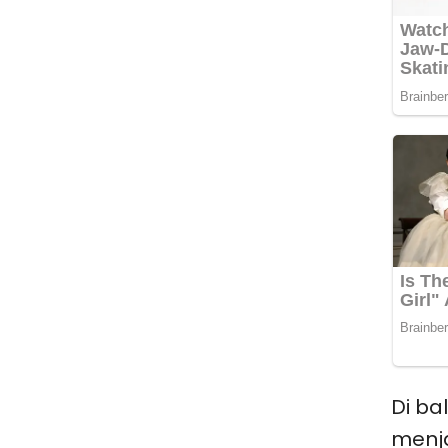
Di ba
menja