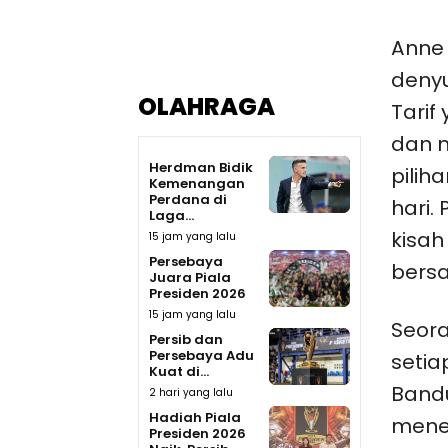
Anne
denyu
OLAHRAGA
Tarif
dan n
Herdman Bidik
pilih
Kemenangan
Perdana di
hari.
Laga...
kisah
15 jam yang lalu
Persebaya
bersa
Juara Piala
Presiden 2026
15 jam yang lalu
Seora
Persib dan
Persebaya Adu
setia
Kuat di...
Bandu
2 hari yang lalu
Hadiah Piala
menem
Presiden 2026