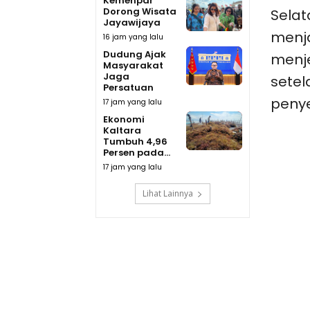
Kemenpar
Dorong Wisata
Selat
Jayawijaya
menja
16 jam yang lalu
Dudung Ajak
menje
Masyarakat
Jaga
setel
Persatuan
peny
17 jam yang lalu
Ekonomi
Kaltara
Tumbuh 4,96
Persen pada...
17 jam yang lalu
Lihat Lainnya