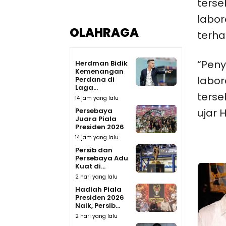
terse
labor
OLAHRAGA
terha
“Peny
Herdman Bidik
Kemenangan
labor
Perdana di
Laga...
terse
14 jam yang lalu
Persebaya
ujar H
Juara Piala
Presiden 2026
14 jam yang lalu
Persib dan
Persebaya Adu
Kuat di...
2 hari yang lalu
Hadiah Piala
Presiden 2026
Naik, Persib...
2 hari yang lalu