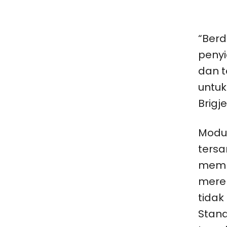
“Berd
penyi
dan t
untuk
Brigj
Modus
ters
memp
merek
tida
Stand