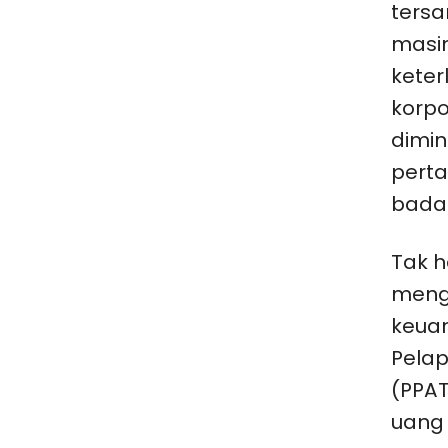
ters
masi
keter
korpo
dimin
pert
bada
Tak h
menga
keua
Pelap
(PPAT
uang 