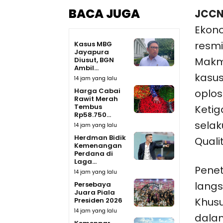
BACA JUGA
JCCN
Ekono
resmi
Kasus MBG
Jayapura
Makm
Diusut, BGN
Ambil...
kasu
14 jam yang lalu
Harga Cabai
oplos
Rawit Merah
Tembus
Ketig
Rp58.750...
selak
14 jam yang lalu
Herdman Bidik
Quali
Kemenangan
Perdana di
Laga...
Pene
14 jam yang lalu
langs
Persebaya
Juara Piala
Khusu
Presiden 2026
14 jam yang lalu
dalam