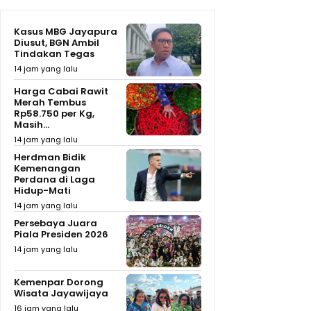
Kasus MBG Jayapura
Diusut, BGN Ambil
Tindakan Tegas
14 jam yang lalu
Harga Cabai Rawit
Merah Tembus
Rp58.750 per Kg,
Masih...
14 jam yang lalu
Herdman Bidik
Kemenangan
Perdana di Laga
Hidup-Mati
14 jam yang lalu
Persebaya Juara
Piala Presiden 2026
14 jam yang lalu
Kemenpar Dorong
Wisata Jayawijaya
16 jam yang lalu