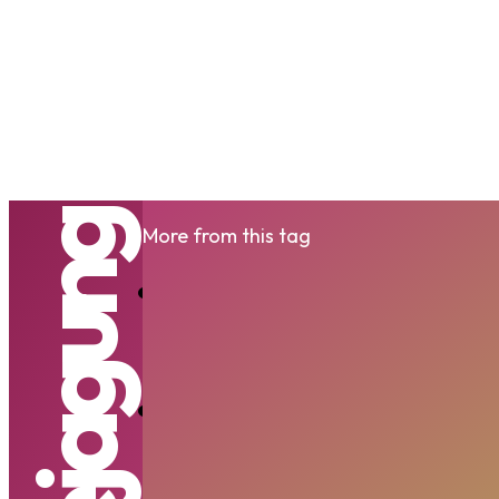
Kejagung
More from this tag
Kejagung Sita Ase
MAYA
-
SABTU, 4 JULI 2026
Kejagung Periksa S
MAYA
-
SABTU, 13 JUNI 2026