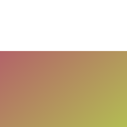
t Mewah dalam Kasus Korupsi 
ony Sonjaya Terkait Pengajua