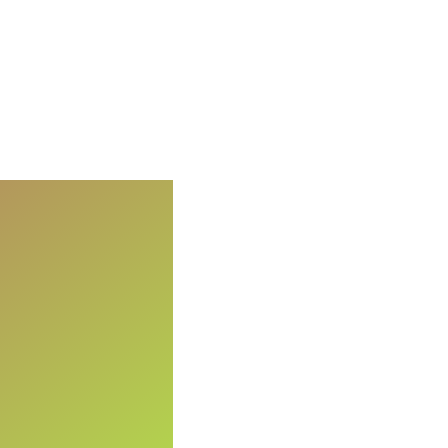
IUP PT QSS
n JC