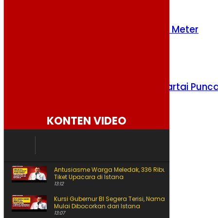
Semeru Erupsi, Abu Membubung 700 Meter
Senin, 10 Agustus 2026
Persib dan Persebaya Adu Kuat di Partai Punc
Kamis, 6 Agustus 2026
KONTEN VIDEO
Antusiasme Warga Meledak, 336 Ribu Orang Ikut War
Tiket Upacara di Istana
13:12
Kursi Gubernur BI Segera Terisi, Nama Pilihan Prabowo
Mulai Dibocorkan dari Istana
13:07