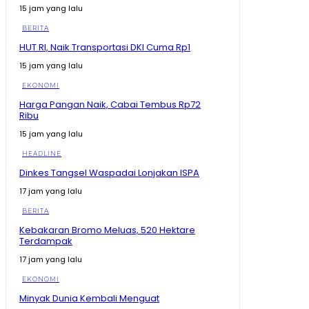
Tegaskan Kendali Data Tetap di Tangan Indonesia
15 jam yang lalu
15:14
BERITA
BRIN Singgung Pemanfaatkan Teknologi Nuklir RI
HUT RI, Naik Transportasi DKI Cuma Rp1
Jauh Lebih Luas
10:05
15 jam yang lalu
Mahasiswa Heran Tentara Turun ke Sawah, Mentan
EKONOMI
Balik Tanya: Mau Gantikan Tanpa Dibayar?
17:47
Harga Pangan Naik, Cabai Tembus Rp72
Ribu
Reaksi Istana di Tengah Makin Kencangnya Isu
Pergantian Kapolri Jenderal Listyo
15 jam yang lalu
03:50
HEADLINE
Baru Sebulan Kerja di BGN, Bigini Kata ZulhaS ke
Sudaryono yang Nampak Makin Langsing
Dinkes Tangsel Waspadai Lonjakan ISPA
08:18
17 jam yang lalu
Gebrakan KDM Basmi Knalpot Brong, Warga Bakal
Dapat Knalpot Standar Gratis
BERITA
08:24
Kebakaran Bromo Meluas, 520 Hektare
Terdampak
Mentan Amran Dorong Aktivis Kampus Berani Cari
Jalan Sendiri Tak Hidup dari Proposal
17 jam yang lalu
10:12
EKONOMI
Begini Balasan Kang Dedi Mulyadi Kepada
Penenetang Sayembara Tangkap Begal
Minyak Dunia Kembali Menguat
12:05