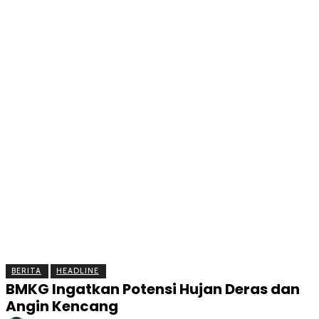
BERITA
OLAHRAGA
EKONOMI
KESEHATAN
INTE
BERITA
HEADLINE
BMKG Ingatkan Potensi Hujan Deras dan
Angin Kencang