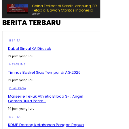
China Terlibat di Satelit Lampung, BRIN Jaga Data
Tetap di Bawah Otoritas Indonesia
09:52
BERITA TERBARU
KDM Dengarkan Aspirasi Mahasiswi Disabilitas soal
Pendidikan Inklusif, Responsnya Bikin Terharu
10:46
KDM Dapat Aduan Atlet Popnas-Popda, Bonus Belum
BERITA
Cair Pak: yang Dikorup Bekasi Kemaren
Kabel Sinyal KA Dirusak
09:15
12 jam yang lalu
Cerita Mahasiswi Uang Tinggal Rp81 Ribu Berujung
Kuliah Gratis 5 Semester dari KDM
HEADLINE
09:54
Timnas Basket Siap Tempur di AG 2026
Pesan KDM Mau Sukses Harus Siap Lewat Masa Pahit!
09:06
12 jam yang lalu
OLAHRAGA
Kejar Penurunan Stunting di Daerah 3T, 1.700 Dapur
Marseille Tekuk Athletic Bilbao 3-1, Angel
MBG Siap Beroperasi Dikerahkan
Gomes Buka Pesta...
08:03
14 jam yang lalu
Di Hadapan Kapolda, Dedi Mulyadi Buka-bukaan
soal LC yang Banyak dari Jawa Barat
BERITA
08:59
KDMP Dorong Ketahanan Pangan Papua
China Terlibat dalam Satelit Lampung, BRIN