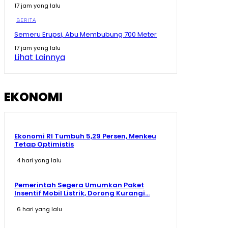
17 jam yang lalu
Kopdes Merah Putih Ramai Disebut Masih Kosong,
Zulhas Buka Suara
BERITA
09:40
Semeru Erupsi, Abu Membubung 700 Meter
Bukan Cuma Sayembara! Strategi Kang Dedi
17 jam yang lalu
Mulyadi Buat Begal Harus Takut Warga
Lihat Lainnya
10:05
Hashim Tegaskan MBG Tak Akan Berhenti Tetap
Lanjut, Kecuali Prabowo Kalah di Pilpres 2029
09:49
EKONOMI
Ekonomi RI Tumbuh 5,29 Persen, Menkeu
Tetap Optimistis
4 hari yang lalu
Pemerintah Segera Umumkan Paket
Insentif Mobil Listrik, Dorong Kurangi...
6 hari yang lalu