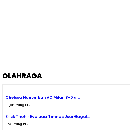
OLAHRAGA
Chelsea Hancurkan AC Milan 3-0 di...
19 jam yang lalu
Erick Thohir Evaluasi Timnas Usai Gagal...
1 hari yang lalu