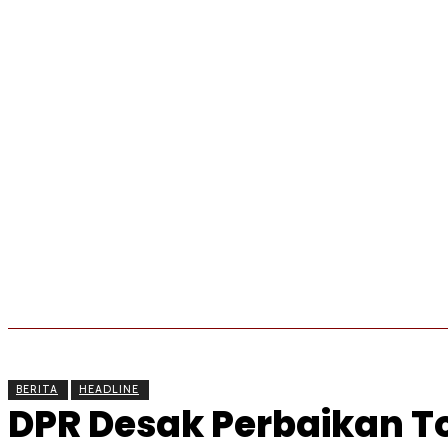
BERITA
OLAHRAGA
EKONOMI
KESEHATAN
BERITA
HEADLINE
DPR Desak Perbaikan To