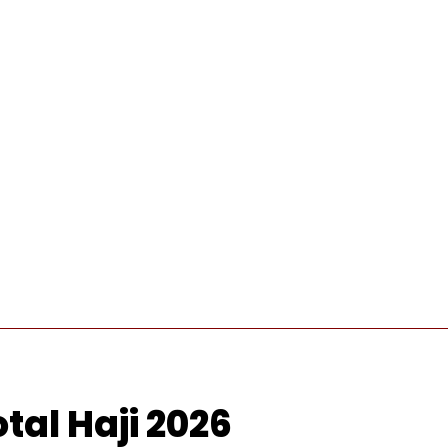
INTERNASIONAL
PRO OTONOMI
VIDEO
WISATA
tal Haji 2026