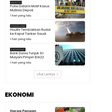
00:28
BERITA
Polisi Dalami Motif Kasus
KDM Ungkap Fakta Sudah
Mutilasi Depok
Dibantu Pulang, Malah Kembali
1 hari yang lalu
ke Tempat Hiburan Malam
00:37
#shorts #trending
Zulhas Singgung Sponsor
HEADLINE
Pilkada Habis Modal, Baliknya
Houthi Tembakkan Rudal
Minta Izin Tambang #shorts
01:21
ke Kapal Tanker Saudi
#trending
Zulhas Singgung Sponsor
1 hari yang lalu
Biayai Pilkada, Setelah Menang
Tagih Tambang
08:20
EKONOMI
Bank Dunia Tunjuk Sri
Prabowo Singgung Erick Thohir
Mulyani Pimpin IDA22
Soal Timnas Gagal ke
09:07
1 hari yang lalu
Lihat Lainnya
EKONOMI
Harga Pangan