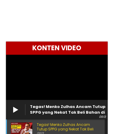
KONTEN VIDEO
Tegas! Menko Zulhas Ancam Tutup
SPPG yang Nekat Tak Beli Bahan di
09:13
Kopdes
Tegas! Menko Zulhas Ancam
Tutup SPPG yang Nekat Tak Beli
Bahan di Kopdes
09:13